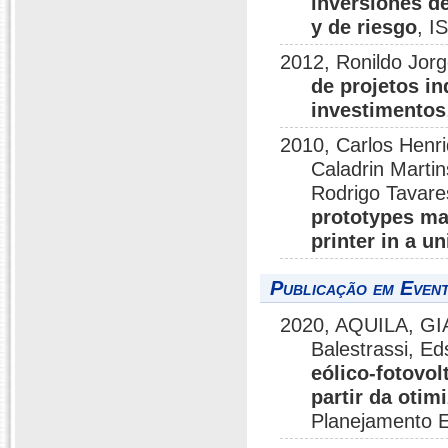
inversiones d
y de riesgo
, I
2012, Ronildo Jorg
de projetos in
investimentos
2010, Carlos Henri
Caladrin Marti
Rodrigo Tavar
prototypes ma
printer in a un
Publicação em Event
2020, AQUILA, GI
Balestrassi, E
eólico-fotovol
partir da otim
Planejamento E