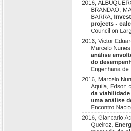
2016, ALBUQUERQ
BRANDÃO, MA
BARRA,
Inves
projects - cal
Council on Lar
2016, Victor Eduar
Marcelo Nunes 
análise envol
do desempenho
Engenharia de 
2016, Marcelo Nune
Aquila, Edson 
da viabilidad
uma análise d
Encontro Nacio
2016, Giancarlo A
Queiroz,
Energ