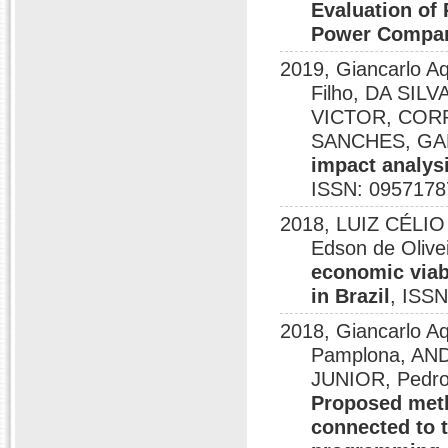
Evaluation of 
Power Compa
2019, Giancarlo Aq
Filho, DA SI
VICTOR, COR
SANCHES, GA
impact analysi
ISSN: 0957178
2018, LUIZ CÉLIO 
Edson de Olive
economic viabi
in Brazil
, ISS
2018, Giancarlo A
Pamplona, A
JUNIOR, Pedro 
Proposed meth
connected to t