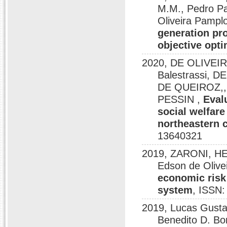
M.M., Pedro P
Oliveira Pampl
generation pro
objective opt
2020, DE OLIVEIR
Balestrassi,
DE QUEIROZ,, 
PESSIN ,
Eval
social welfare
northeastern c
13640321
2019, ZARONI, H
Edson de Olive
economic risk
system
, ISSN
2019, Lucas Gust
Benedito D. Bo