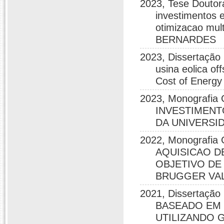
2023, Tese Doutor
investimentos 
otimizacao mu
BERNARDES
2023, Dissertação 
usina eolica of
Cost of Ener
2023, Monografi
INVESTIMENT
DA UNIVERSI
2022, Monografi
AQUISICAO D
OBJETIVO DE
BRUGGER VA
2021, Dissertaç
BASEADO EM 
UTILIZANDO G