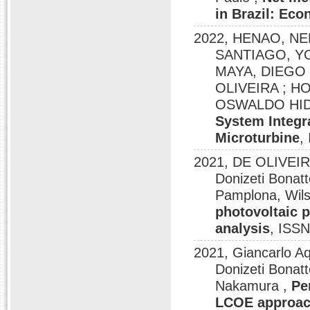
in Brazil: Ec
2022, HENAO, NE
SANTIAGO, YO
MAYA, DIEGO
OLIVEIRA ; H
OSWALDO HI
System Integr
Microturbine
,
2021, DE OLIVEIR
Donizeti Bonatt
Pamplona, Wil
photovoltaic p
analysis
, ISS
2021, Giancarlo 
Donizeti Bonat
Nakamura ,
Pe
LCOE approach