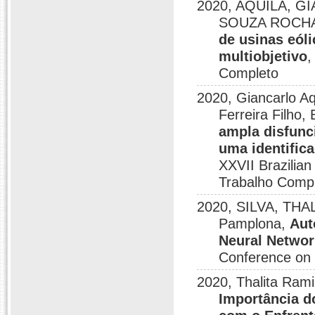
2020, AQUILA, GI
SOUZA ROCHA, 
de usinas eól
multiobjetivo
,
Completo
2020, Giancarlo A
Ferreira Filho
ampla disfunc
uma identific
XXVII Brazilia
Trabalho Comp
2020, SILVA, THAL
Pamplona,
Aut
Neural Netwo
Conference on 
2020, Thalita Rami
Importância d