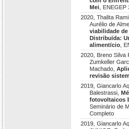
com o Enfren
Mei
, ENEGEP 2
2020, Thalita Rami
Aurélio de Alm
viabilidade d
Distribuída: 
alimentício
, E
2020, Breno Silva 
Zumkeller Garc
Machado,
Apli
revisão sistem
2019, Giancarlo Aq
Balestrassi,
Mé
fotovoltaicos
Seminário de M
Completo
2019, Giancarlo A