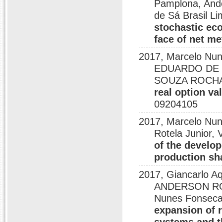
Pamplona, Ande
de Sá Brasil L
stochastic eco
face of net me
2017, Marcelo Nu
EDUARDO DE M
SOUZA ROCHA
real option va
09204105
2017, Marcelo Nun
Rotela Junior, 
of the develop
production sh
2017, Giancarlo A
ANDERSON RO
Nunes Fonseca
expansion of 