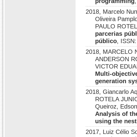
programming
2018, Marcelo Nun
Oliveira Pamplo
PAULO ROTEL
parcerias públ
público
, ISSN
2018, MARCELO N
ANDERSON RO
VICTOR EDUARD
Multi-objectiv
generation sy
2018, Giancarlo
ROTELA JUNIO
Queiroz, Edson
Analysis of th
using the ne
2017, Luiz Célio S