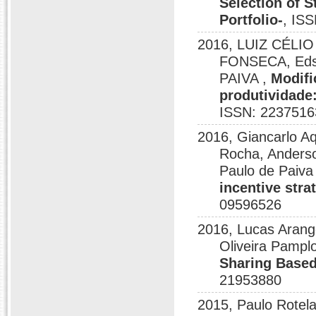
Selection of S
Portfolio-
, IS
2016, LUIZ CÉLI
FONSECA, Eds
PAIVA ,
Modifi
produtividade
ISSN: 2237516
2016, Giancarlo Aq
Rocha, Anderso
Paulo de Paiva
incentive stra
09596526
2016, Lucas Arang
Oliveira Pam
Sharing Based
21953880
2015, Paulo Rotela