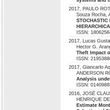
systems and t
2017, PAULO ROTE
Souza Rocha, A
STOCHASTIC 
HIERARCHICA
ISSN: 1806256
2017, Lucas Gusta
Hector G. Aran
Theft Impact 
ISSN: 2195388
2017, Giancarlo A
ANDERSON RO
Analysis under
ISSN: 0140988
2016, JOSÉ CLAUD
HENRIQUE DE
Estimate Mont