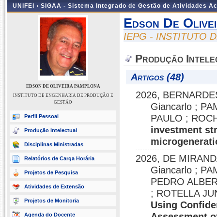
UNIFEI ›
SIGAA - Sistema Integrado de Gestão de Atividades 
Edson De Olive
IEPG - INSTITUTO
Produção Intele
Artigos (48)
EDSON DE OLIVEIRA PAMPLONA
2026, BERNARDES
INSTITUTO DE ENGENHARIA DE PRODUÇÃO E
GESTÃO
Giancarlo ; 
PAULO ; ROCH
Perfil Pessoal
investment str
Produção Intelectual
microgenerati
Disciplinas Ministradas
2026, DE MIRAND
Relatórios de Carga Horária
Giancarlo ; 
Projetos de Pesquisa
PEDRO ALBER
Atividades de Extensão
; ROTELLA JU
Projetos de Monitoria
Using Confide
Assessment o
Agenda do Docente