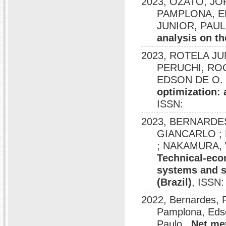
2023, OZATO, JOR
PAMPLONA, E
JUNIOR, PAUL
analysis on th
2023, ROTELA JU
PERUCHI, ROG
EDSON DE O. ;
optimization: 
ISSN:
2023, BERNARDE
GIANCARLO ; 
; NAKAMURA, W
Technical-eco
systems and s
(Brazil)
, ISSN:
2022, Bernardes, P
Pamplona, Edson
Paulo ,
Net met