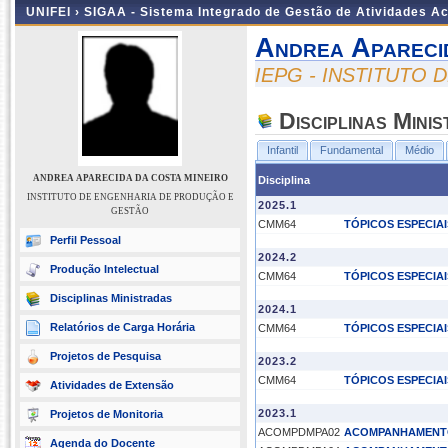
UNIFEI ›
SIGAA - Sistema Integrado de Gestão de Atividades 
Andrea Apareci
IEPG - INSTITUTO
Disciplinas Mini
Infantil
Fundamental
Médio
ANDREA APARECIDA DA COSTA MINEIRO
Disciplina
INSTITUTO DE ENGENHARIA DE PRODUÇÃO E
2025.1
GESTÃO
CMM64
TÓPICOS ESPECIAIS
Perfil Pessoal
2024.2
Produção Intelectual
CMM64
TÓPICOS ESPECIAIS
Disciplinas Ministradas
2024.1
Relatórios de Carga Horária
CMM64
TÓPICOS ESPECIAIS
Projetos de Pesquisa
2023.2
CMM64
TÓPICOS ESPECIAIS
Atividades de Extensão
2023.1
Projetos de Monitoria
ACOMPDMPA02
ACOMPANHAMENTO
Agenda do Docente