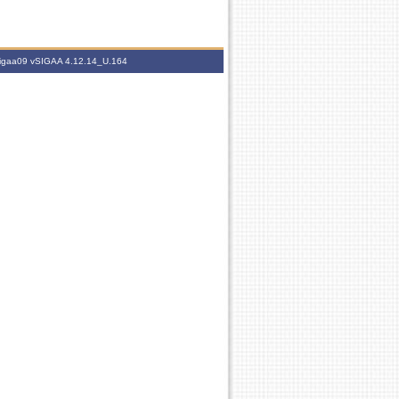
.sigaa09
vSIGAA 4.12.14_U.164