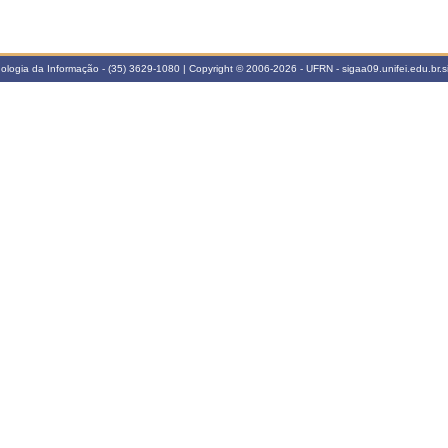
cnologia da Informação - (35) 3629-1080 | Copyright © 2006-2026 - UFRN - sigaa09.unifei.edu.br