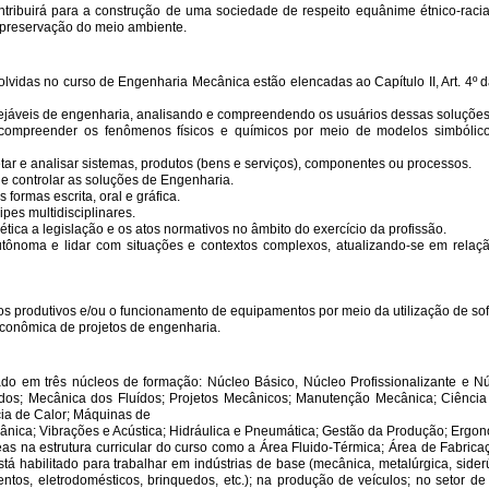
ribuirá para a construção de uma sociedade de respeito equânime étnico-racial
e preservação do meio ambiente.
olvidas no curso de Engenharia Mecânica estão elencadas ao Capítulo II, Art. 4
sejáveis de engenharia, analisando e compreendendo os usuários dessas soluções
e compreender os fenômenos físicos e químicos por meio de modelos simbólicos,
tar e analisar sistemas, produtos (bens e serviços), componentes ou processos.
r e controlar as soluções de Engenharia.
ormas escrita, oral e gráfica.
pes multidisciplinares.
ética a legislação e os atos normativos no âmbito do exercício da profissão.
tônoma e lidar com situações e contextos complexos, atualizando-se em relaç
s produtivos e/ou o funcionamento de equipamentos por meio da utilização de so
econômica de projetos de engenharia.
do em três núcleos de formação: Núcleo Básico, Núcleo Profissionalizante e N
idos; Mecânica dos Fluídos; Projetos Mecânicos; Manutenção Mecânica; Ciência 
ia de Calor; Máquinas de
ânica; Vibrações e Acústica; Hidráulica e Pneumática; Gestão da Produção; Ergo
eas na estrutura curricular do curso como a Área Fluido-Térmica; Área de Fabrica
 habilitado para trabalhar em indústrias de base (mecânica, metalúrgica, siderúr
ntos, eletrodomésticos, brinquedos, etc.); na produção de veículos; no setor de 