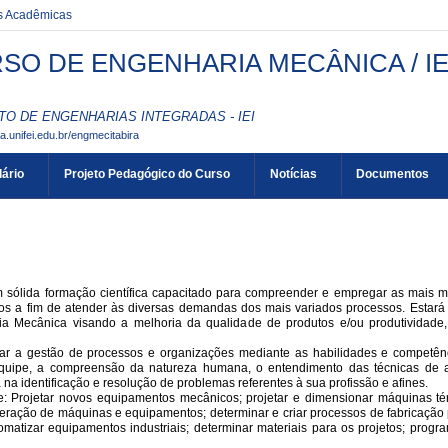
es Acadêmicas
SO DE ENGENHARIA MECÂNICA / IE
TO DE ENGENHARIAS INTEGRADAS - IEI
aa.unifei.edu.br/engmecitabira
ário
Projeto Pedagógico do Curso
Notícias
Documentos
m sólida formação científica capacitado para compreender e empregar as mais 
s a fim de atender às diversas demandas dos mais variados processos. Estará c
ia Mecânica visando a melhoria da qualidade de produtos e/ou produtividade
ar a gestão de processos e organizações mediante as habilidades e competên
quipe, a compreensão da natureza humana, o entendimento das técnicas de a
 na identificação e resolução de problemas referentes à sua profissão e afines.
 Projetar novos equipamentos mecânicos; projetar e dimensionar máquinas té
ração de máquinas e equipamentos; determinar e criar processos de fabricação 
tizar equipamentos industriais; determinar materiais para os projetos; progra