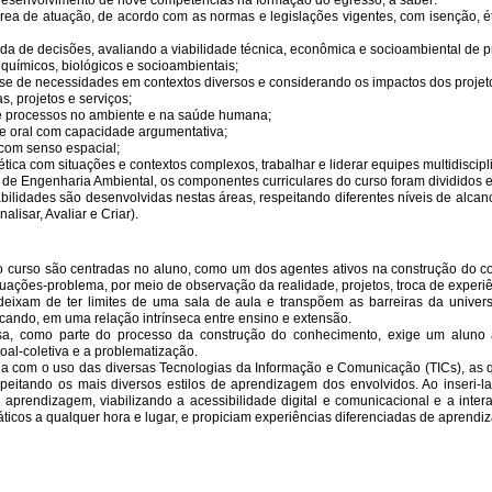
desenvolvimento de nove competências na formação do egresso, a saber:
ea de atuação, de acordo com as normas e legislações vigentes, com isenção, 
ada de decisões, avaliando a viabilidade técnica, econômica e socioambiental de 
 químicos, biológicos e socioambientais;
álise de necessidades em contextos diversos e considerando os impactos dos proje
s, projetos e serviços;
s e processos no ambiente e na saúde humana;
 e oral com capacidade argumentativa;
 com senso espacial;
tica com situações e contextos complexos, trabalhar e liderar equipes multidiscipl
e Engenharia Ambiental, os componentes curriculares do curso foram divididos em sei
 habilidades são desenvolvidas nestas áreas, respeitando diferentes níveis de alcan
lisar, Avaliar e Criar).
o curso são centradas no aluno, como um dos agentes ativos na construção do co
uações-problema, por meio de observação da realidade, projetos, troca de experiên
ixam de ter limites de uma sala de aula e transpõem as barreiras da univer
cando, em uma relação intrínseca entre ensino e extensão.
sa, como parte do processo da construção do conhecimento, exige um aluno ati
oal-coletiva e a problematização.
onia com o uso das diversas Tecnologias da Informação e Comunicação (TICs), a
speitando os mais diversos estilos de aprendizagem dos envolvidos. Ao inseri-
prendizagem, viabilizando a acessibilidade digital e comunicacional e a intera
áticos a qualquer hora e lugar, e propiciam experiências diferenciadas de apren