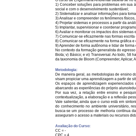
O curso de Engenharia Ambiental baseia-se no 
1) Conceber soluções para problemas em sua ár
social e com o desenvolvimento sustentável;
2) Sistematizar e analisar informações para tom
3) Analisar e compreender os fenômenos físicos,
4) Projetar sistemas e processos a partir da an
5) Implantar, supervisionar e coordenar programa
6) Avaliar e monitorar os impactos dos sistema
7) Comunicar-se eficazmente nas formas escrita
8) Comunicar-se eficazmente na forma gráfica e
9) Aprender de forma autônoma e lidar de forma é
No contexto da formação generalista do egresso d
Biota; v) Básico; e vi) Transversal. Ao todo, 58
da taxonomia de Bloom (Compreender, Aplicar, Ana
Metodologia:
De maneira geral, as metodologias de ensino d
visam propiciar uma aprendizagem a partir de sit
Os espaços de aprendizagem experienciados de
abarcando as experiências do próprio aluno/edu
Por sua vez, a relação entre ensino e pesqui
contextualização, a elaboração e a reflexão pess
Vale salientar, ainda que o curso está em sint
do conhecimento no ambiente universitário, re
busca-se um processo de melhoria contínua da a
asseguram o acesso a materiais ou recursos did
Avaliação do Curso:
CC = -
CPC = 4