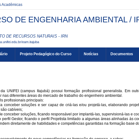
es Acadêmicas
SO DE ENGENHARIA AMBIENTAL / I
TO DE RECURSOS NATURAIS - IRN
aa.unifei.edu.br/eam.itajuba
ário
Projeto Pedagógico do Curso
Notícias
Documentos
a UNIFEI (campus Itajubá) possui formação profissional generalista. Em outr
r nas diferentes áreas do mercado de trabalho do engenheiro ambiental.
 profissionais principais:
 para conceber soluções e ser capaz de criá-las e/ou projetá-las, elaborando pro
 são cabíveis;
z de conceber soluções, ficando responsável por implantá-las, supervisioná-las e co
erfil Gestor, ficando o perfil Projetista limitado a algumas áreas alinhadas às 
endem diretamente de habilidades e competências garantidas na formação base do 