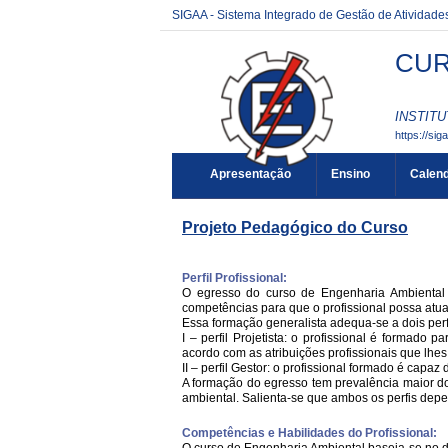
SIGAA - Sistema Integrado de Gestão de Atividad
CUR
INSTITU
https://sig
Apresentação
Ensino
Calend
Projeto Pedagógico do Curso
Perfil Profissional:
O egresso do curso de Engenharia Ambiental d
competências para que o profissional possa atua
Essa formação generalista adequa-se a dois perfis
I – perfil Projetista: o profissional é formado
acordo com as atribuições profissionais que lhes
II – perfil Gestor: o profissional formado é capa
A formação do egresso tem prevalência maior do p
ambiental. Salienta-se que ambos os perfis dep
Competências e Habilidades do Profissional: