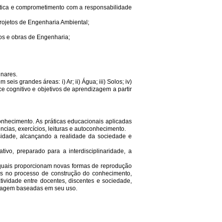
ética e comprometimento com a responsabilidade
projetos de Engenharia Ambiental;
tos e obras de Engenharia;
inares.
s grandes áreas: i) Ar; ii) Água; iii) Solos; iv)
ce cognitivo e objetivos de aprendizagem a partir
nhecimento. As práticas educacionais aplicadas
cias, exercícios, leituras e autoconhecimento.
sidade, alcançando a realidade da sociedade e
vo, preparado para a interdisciplinaridade, a
s quais proporcionam novas formas de reprodução
las no processo de construção do conhecimento,
tividade entre docentes, discentes e sociedade,
dizagem baseadas em seu uso.