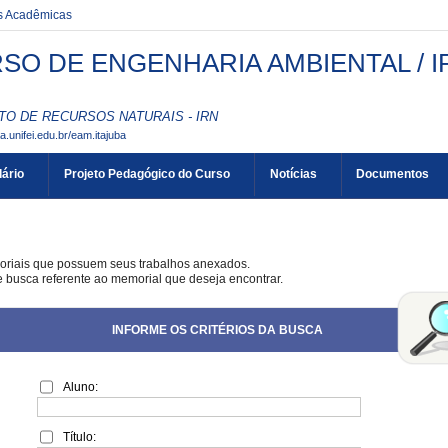
es Acadêmicas
SO DE ENGENHARIA AMBIENTAL / I
TO DE RECURSOS NATURAIS - IRN
aa.unifei.edu.br/eam.itajuba
ário
Projeto Pedagógico do Curso
Notícias
Documentos
oriais que possuem seus trabalhos anexados.
de busca referente ao memorial que deseja encontrar.
INFORME OS CRITÉRIOS DA BUSCA
Aluno:
Título: