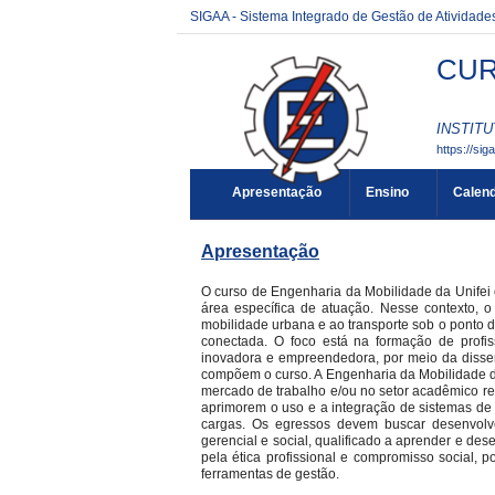
SIGAA - Sistema Integrado de Gestão de Atividad
CUR
INSTITU
https://sig
Apresentação
Ensino
Calend
Apresentação
O curso de Engenharia da Mobilidade da Unifei 
área específica de atuação. Nesse contexto,
mobilidade urbana e ao transporte sob o ponto de
conectada. O foco está na formação de profi
inovadora e empreendedora, por meio da disse
compõem o curso. A Engenharia da Mobilidade da U
mercado de trabalho e/ou no setor acadêmico r
aprimorem o uso e a integração de sistemas de t
cargas. Os egressos devem buscar desenvolver 
gerencial e social, qualificado a aprender e de
pela ética profissional e compromisso social, p
ferramentas de gestão.