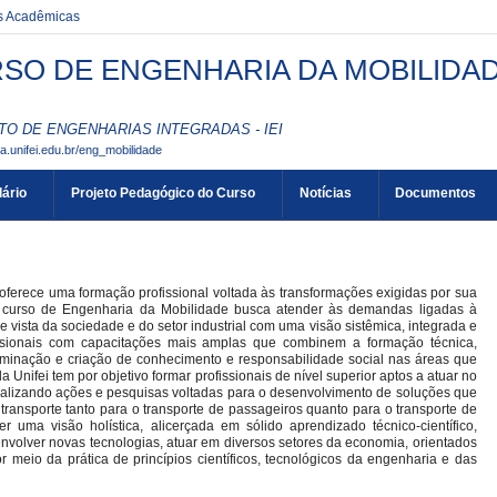
es Acadêmicas
SO DE ENGENHARIA DA MOBILIDADE 
TO DE ENGENHARIAS INTEGRADAS - IEI
aa.unifei.edu.br/eng_mobilidade
ário
Projeto Pedagógico do Curso
Notícias
Documentos
oferece uma formação profissional voltada às transformações exigidas por sua
 o curso de Engenharia da Mobilidade busca atender às demandas ligadas à
 vista da sociedade e do setor industrial com uma visão sistêmica, integrada e
ssionais com capacitações mais amplas que combinem a formação técnica,
minação e criação de conhecimento e responsabilidade social nas áreas que
nifei tem por objetivo formar profissionais de nível superior aptos a atuar no
ealizando ações e pesquisas voltadas para o desenvolvimento de soluções que
ransporte tanto para o transporte de passageiros quanto para o transporte de
uma visão holística, alicerçada em sólido aprendizado técnico-científico,
senvolver novas tecnologias, atuar em diversos setores da economia, orientados
or meio da prática de princípios científicos, tecnológicos da engenharia e das