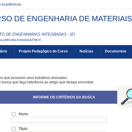
es Acadêmicas
SO DE ENGENHARIA DE MATERIAIS /
TO DE ENGENHARIAS INTEGRADAS - IEI
aa.unifei.edu.br/portal.jsf?id=4
ário
Projeto Pedagógico do Curso
Notícias
Documentos
gos que possuem seus trabalhos anexados.
e busca que faça referência ao artigo que deseja encontrar.
INFORME OS CRITÉRIOS DA BUSCA
Aluno:
Título: