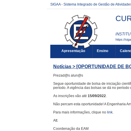
SIGAA - Sistema Integrado de Gestão de Atividad
CUR
INSTITU
https://sig
Apresentação
Ensino
Calend
Notícias > [OPORTUNIDADE DE BO
Prezad@s alun@s
Segue oportunidade de bolsa de iniciação científ
período. A vigência das bolsas se dá no período
As inscrições vão até
15/09/2022
.
Não percam esta oportunidade! A Engenharia Amb
Para mais informações, clique no
link
.
Att.
Coordenação da EAM