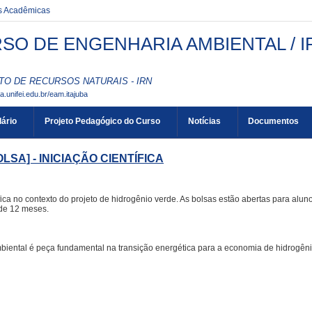
es Acadêmicas
SO DE ENGENHARIA AMBIENTAL / I
TO DE RECURSOS NATURAIS - IRN
aa.unifei.edu.br/eam.itajuba
ário
Projeto Pedagógico do Curso
Notícias
Documentos
LSA] - INICIAÇÃO CIENTÍFICA
ica no contexto do projeto de hidrogênio verde. As bolsas estão abertas para alun
 de 12 meses.
iental é peça fundamental na transição energética para a economia de hidrogêni