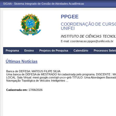
SIGAA - Sistema Integrado de Gestão de Atividades Acadêmicas
PPGEE
COORDENAÇÃO DE CURSO
UNIFEI
INSTITUTO DE CIÊNCIAS TECNO
E-mail:
coordenacao.ppgee@unifei.edu.br
Programa
Ensino
Projetos de Pesquisa
Calendário
Processos Selet
Últimas Notícias
Banca de DEFESA: MATEUS FILIPE SILVA
Uma banca de DEFESA de MESTRADO foi cadastrada pelo programa. DISCENTE : MA
LOCAL: Sala Virtual: meet.google.com/ojd-yxcv-gnb TÍTULO: Uma Abordagem Baseada em 
Navegação Topológica de Veículos Inteligentes ...
Cadastrada em:
17/06/2026