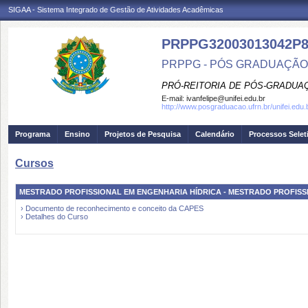
SIGAA - Sistema Integrado de Gestão de Atividades Acadêmicas
PRPPG32003013042P
PRPPG - PÓS GRADUAÇÃO
PRÓ-REITORIA DE PÓS-GRADUA
E-mail:
ivanfelipe@unifei.edu.br
http://www.posgraduacao.ufrn.br/unifei.edu.
Programa
Ensino
Projetos de Pesquisa
Calendário
Processos Selet
Cursos
MESTRADO PROFISSIONAL EM ENGENHARIA HÍDRICA - MESTRADO PROFISS
› Documento de reconhecimento e conceito da CAPES
› Detalhes do Curso