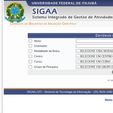
UNIVERSIDADE FEDERAL DE ITAJUBÁ
Consulta de Bolsistas de Iniciação Científica
Critérios
Aluno:
Orientador:
Modalidade da Bolsa:
Centro:
Curso:
Grupo de Pesquisa:
<< v
SIGAA | DTI - Diretoria de Tecnologia da Informação - (35) 3629-1080
Modo 