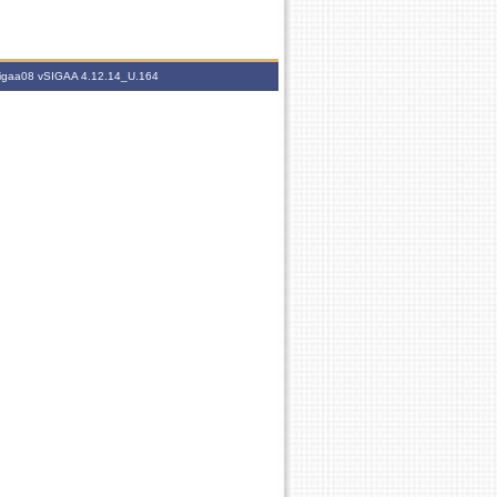
.sigaa08
vSIGAA 4.12.14_U.164