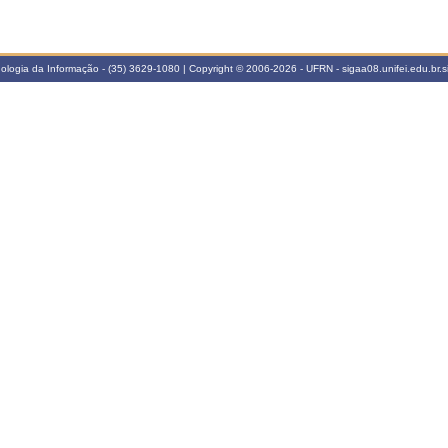
cnologia da Informação - (35) 3629-1080 | Copyright © 2006-2026 - UFRN - sigaa08.unifei.edu.br