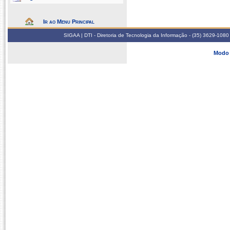
Ir ao Menu Principal
SIGAA | DTI - Diretoria de Tecnologia da Informação - (35) 3629-1080
Modo 