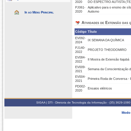
2020
DO ESPECTRO AUTISTA (TE
PJ061-
Aplicativo para o ensino de s
2020
Autismo
Ir ao Menu Principal
Atividades de Extensão das q
Código
Título
EV092-
IX SEMANA DA QUÍMICA
2024
PJ140-
PROJETO THEODOMIRO
2022
EV084-
II Mostra de Extensão Itajubá
2022
EV009-
Semana da Conscientização d
2021
EV004-
Primeira Roda de Conversa - 
2021
PD002-
Ensaios elétricos
2020
SIGAA | DTI - Diretoria de Tecnologia da Informação - (35) 3629-1080
Modo 