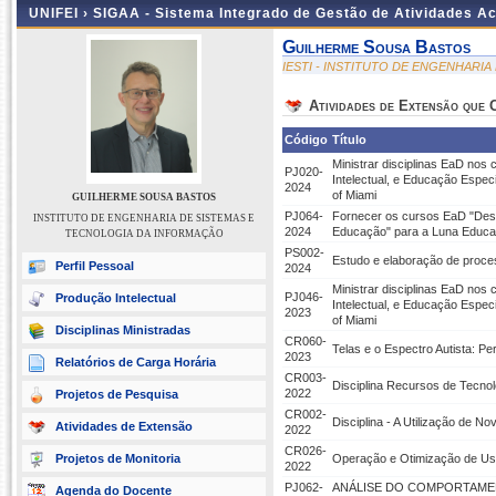
UNIFEI ›
SIGAA - Sistema Integrado de Gestão de Atividades 
Guilherme Sousa Bastos
IESTI - INSTITUTO DE ENGENHARI
Atividades de Extensão que
Código
Título
Ministrar disciplinas EaD nos
PJ020-
Intelectual, e Educação Especi
2024
of Miami
GUILHERME SOUSA BASTOS
PJ064-
Fornecer os cursos EaD "Desve
INSTITUTO DE ENGENHARIA DE SISTEMAS E
2024
Educação" para a Luna Educ
TECNOLOGIA DA INFORMAÇÃO
PS002-
Estudo e elaboração de proce
Perfil Pessoal
2024
Ministrar disciplinas EaD nos
PJ046-
Produção Intelectual
Intelectual, e Educação Especi
2023
of Miami
Disciplinas Ministradas
CR060-
Telas e o Espectro Autista: P
2023
Relatórios de Carga Horária
CR003-
Disciplina Recursos de Tecnol
2022
Projetos de Pesquisa
CR002-
Disciplina - A Utilização de 
Atividades de Extensão
2022
CR026-
Projetos de Monitoria
Operação e Otimização de Usi
2022
PJ062-
ANÁLISE DO COMPORTAMEN
Agenda do Docente