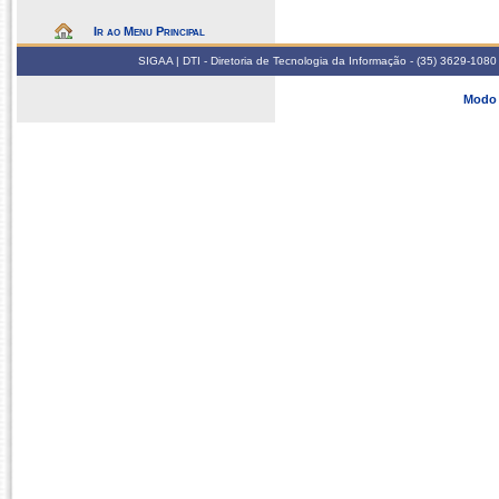
Ir ao Menu Principal
SIGAA | DTI - Diretoria de Tecnologia da Informação - (35) 3629-1080
Modo 