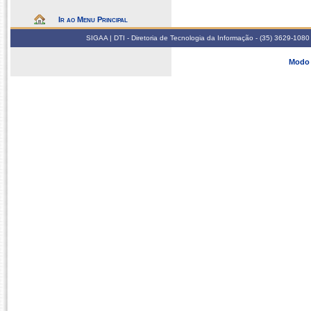
Ir ao Menu Principal
SIGAA | DTI - Diretoria de Tecnologia da Informação - (35) 3629-1080
Modo 