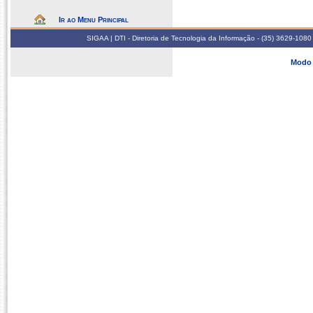
Ir ao Menu Principal
SIGAA | DTI - Diretoria de Tecnologia da Informação - (35) 3629-1080
Modo 