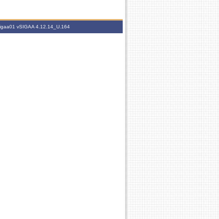
.sigaa01
vSIGAA 4.12.14_U.164