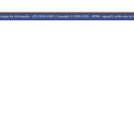
cnologia da Informação - (35) 3629-1080 | Copyright © 2006-2026 - UFRN - sigaa01.unifei.edu.br