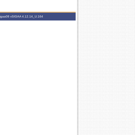
.sigaa08
vSIGAA 4.12.14_U.164