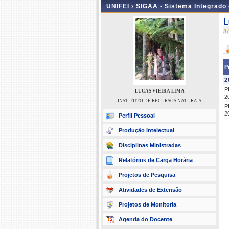
UNIFEI ›
SIGAA - Sistema Integrado
L
I
P
2
P
LUCAS VIEIRA LIMA
2
INSTITUTO DE RECURSOS NATURAIS
P
2
Perfil Pessoal
Produção Intelectual
Disciplinas Ministradas
Relatórios de Carga Horária
Projetos de Pesquisa
Atividades de Extensão
Projetos de Monitoria
Agenda do Docente