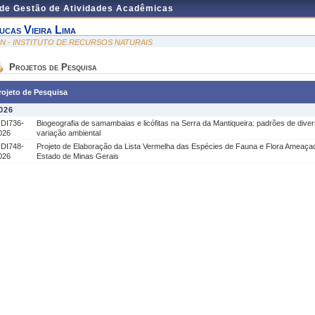
 de Gestão de Atividades Acadêmicas
ucas Vieira Lima
RN - INSTITUTO DE RECURSOS NATURAIS
Projetos de Pesquisa
rojeto de Pesquisa
026
IDI736-
Biogeografia de samambaias e licófitas na Serra da Mantiqueira: padrões de divers
026
variação ambiental
IDI748-
Projeto de Elaboração da Lista Vermelha das Espécies de Fauna e Flora Ameaça
026
Estado de Minas Gerais