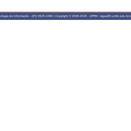
cnologia da Informação - (35) 3629-1080 | Copyright © 2006-2026 - UFRN - sigaa08.unifei.edu.br