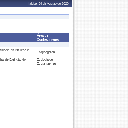
Itajubá, 06 de Agosto de 2026
Área de
Conhecimento
idade, distribuição e
Fitogeografia
das de Extinção do
Ecologia de
Ecossistemas