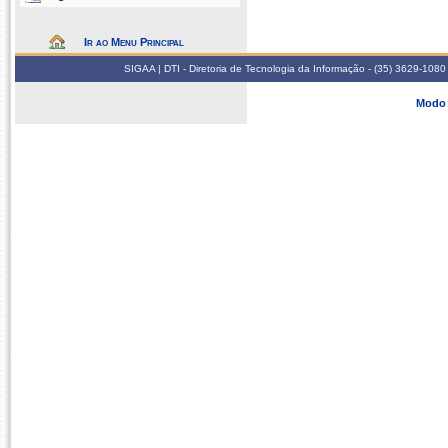
Ir ao Menu Principal
SIGAA | DTI - Diretoria de Tecnologia da Informação - (35) 3629-1080
Modo 