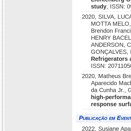
study
, ISSN: 
2020, SILVA, L
MOTTA MELO, 
Brendon Fran
HENRY BACEL
ANDERSON, C
GONÇALVES, 
Refrigerators
ISSN: 2071105
2020, Matheus Bre
Aparecido Mac
da Cunha Jr., 
high-performa
response sur
Publicação em Event
2022, Susiane Apar