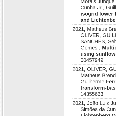
Morais Junquei
Cunha Jr., Gui
isogrid lower
and Lichtenbe
2021, Matheus Br
OLIVER, GUI
SANCHES, Seba
Gomes ,
Multi
using sunflow
00457949
2021, OLIVER, G
Matheus Bren
Guilherme Fer
transform-bas
14355663
2021, João Luiz J
Simões da Cunh
Lichtenberg O