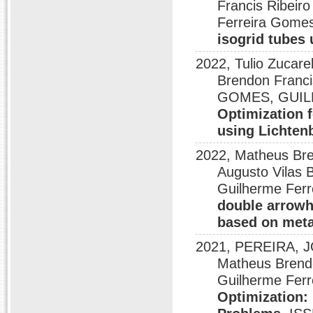
Francis Ribeir
Ferreira Gome
isogrid tubes
2022, Tulio Zuca
Brendon Franc
GOMES, GUILH
Optimization 
using Lichten
2022, Matheus Bre
Augusto Vilas 
Guilherme Fer
double arrowh
based on met
2021, PEREIRA, 
Matheus Bren
Guilherme Fer
Optimization: