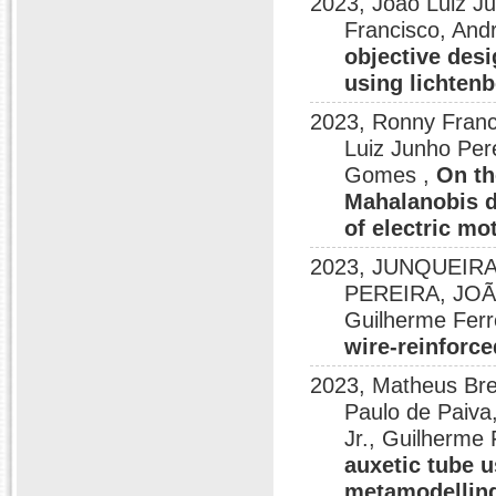
2023, João Luiz J
Francisco, An
objective desi
using lichten
2023, Ronny Franci
Luiz Junho Per
Gomes ,
On th
Mahalanobis d
of electric mo
2023, JUNQUEIRA
PEREIRA, JO
Guilherme Fer
wire-reinforc
2023, Matheus Bre
Paulo de Paiva
Jr., Guilherme
auxetic tube 
metamodellin