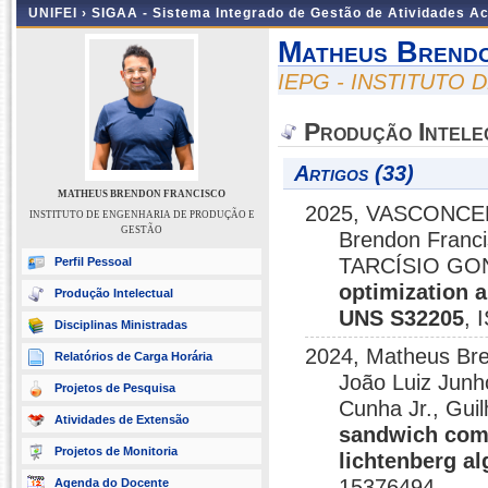
UNIFEI ›
SIGAA - Sistema Integrado de Gestão de Atividades 
Matheus Brendo
IEPG - INSTITUTO
Produção Intele
Artigos (33)
MATHEUS BRENDON FRANCISCO
2025, VASCONCE
INSTITUTO DE ENGENHARIA DE PRODUÇÃO E
GESTÃO
Brendon Fran
TARCÍSIO GO
Perfil Pessoal
optimization a
Produção Intelectual
UNS S32205
, 
Disciplinas Ministradas
2024, Matheus Br
Relatórios de Carga Horária
João Luiz Junh
Projetos de Pesquisa
Cunha Jr., Gui
Atividades de Extensão
sandwich comp
Projetos de Monitoria
lichtenberg a
15376494
Agenda do Docente