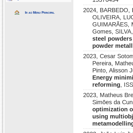
2024, BARBEDO, 
Ir ao Menu Principal
OLIVEIRA, L
GUIMARÃES, Ma
Gomes, SILVA
steel powders
powder metal
2023, Cesar Sotom
Pereira, Matheu
Pinto, Alisson 
Energy minimi
reforming
, IS
2023, Matheus Bre
Simões da Cu
optimization 
using multiob
metamodellin