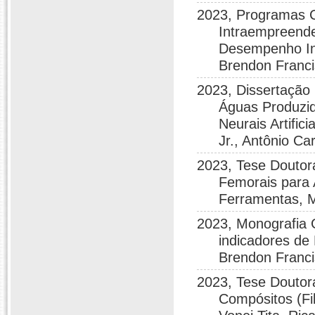
2023, Programas C
Intraempreend
Desempenho Ino
Brendon Franci
2023, Dissertação
Águas Produzid
Neurais Artific
Jr., Antônio C
2023, Tese Douto
Femorais para 
Ferramentas, 
2023, Monografia 
indicadores d
Brendon Franci
2023, Tese Doutor
Compósitos (F