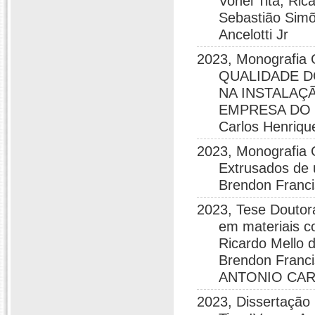
Vonei Tita, Ri
Sebastião Simõ
Ancelotti Jr
2023, Monografi
QUALIDADE D
NA INSTALAÇ
EMPRESA DO R
Carlos Henrique
2023, Monografia 
Extrusados de 
Brendon Franci
2023, Tese Doutora
em materiais c
Ricardo Mello 
Brendon Franc
ANTONIO CA
2023, Dissertação