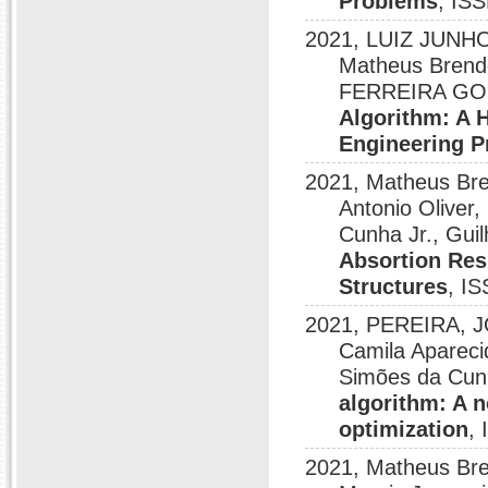
Problems
, IS
2021, LUIZ JUNH
Matheus Bren
FERREIRA GO
Algorithm: A 
Engineering 
2021, Matheus Bre
Antonio Oliver
Cunha Jr., Gui
Absortion Res
Structures
, I
2021, PEREIRA, J
Camila Aparec
Simões da Cunh
algorithm: A n
optimization
,
2021, Matheus Bre