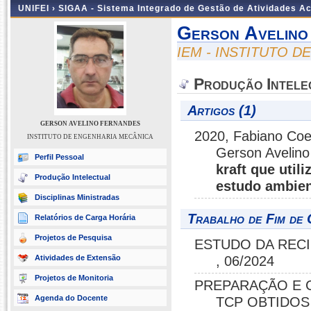
UNIFEI ›
SIGAA - Sistema Integrado de Gestão de Atividades 
Gerson Avelino
IEM - INSTITUTO 
Produção Intele
Artigos (1)
GERSON AVELINO FERNANDES
2020, Fabiano Coel
INSTITUTO DE ENGENHARIA MECÂNICA
Gerson Avelino
Perfil Pessoal
kraft que util
Produção Intelectual
estudo ambien
Disciplinas Ministradas
Trabalho de Fim de 
Relatórios de Carga Horária
Projetos de Pesquisa
ESTUDO DA RECIC
Atividades de Extensão
, 06/2024
Projetos de Monitoria
PREPARAÇÃO E C
Agenda do Docente
TCP OBTIDOS P