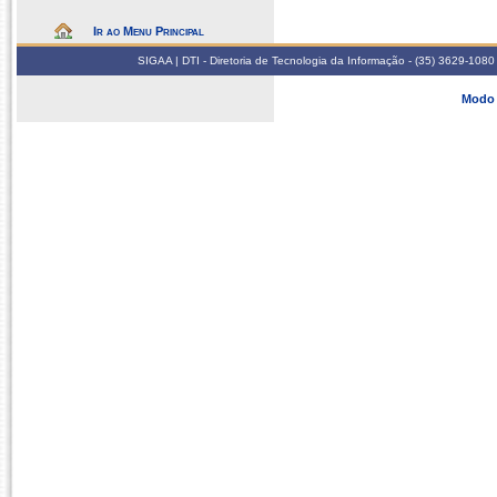
Ir ao Menu Principal
SIGAA | DTI - Diretoria de Tecnologia da Informação - (35) 3629-1080
Modo 