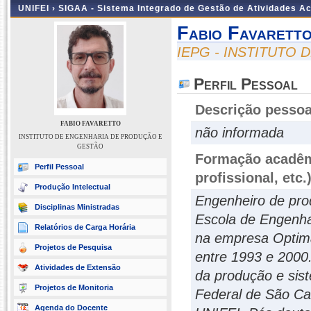
UNIFEI ›
SIGAA - Sistema Integrado de Gestão de Atividades 
Fabio Favarett
IEPG - INSTITUTO
Perfil Pessoal
Descrição pessoa
FABIO FAVARETTO
não informada
INSTITUTO DE ENGENHARIA DE PRODUÇÃO E
GESTÃO
Formação acadêmi
Perfil Pessoal
profissional, etc.
Produção Intelectual
Engenheiro de pro
Disciplinas Ministradas
Escola de Engenha
Relatórios de Carga Horária
na empresa Optim
Projetos de Pesquisa
entre 1993 e 2000.
Atividades de Extensão
da produção e sis
Projetos de Monitoria
Federal de São Ca
Agenda do Docente