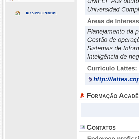
UNIFEI. Pós douto
Universidad Compl
Ir ao Menu Principal
Áreas de Interes
Planejamento da 
Gestão de operaçõ
Sistemas de Info
Inteligência de ne
Currículo Lattes:
http://lattes.c
Formação Acadê
Contatos
Endereço profiss