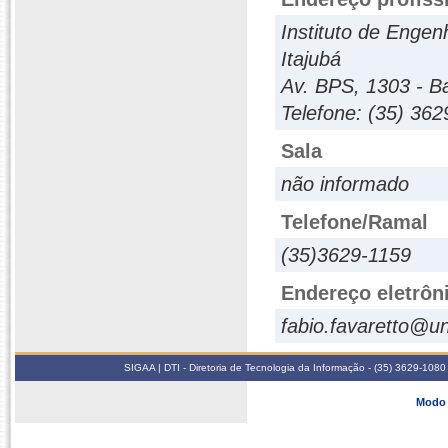
Instituto de Engen
Itajubá
Av. BPS, 1303 - Ba
Telefone: (35) 36
Sala
não informado
Telefone/Ramal
(35)3629-1159
Endereço eletrôn
fabio.favaretto@un
SIGAA | DTI - Diretoria de Tecnologia da Informação - (35) 3629-1080
Modo 