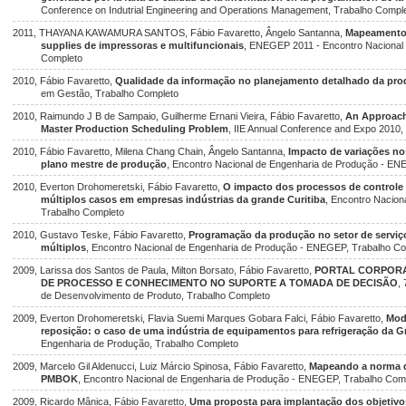
Conference on Indutrial Engineering and Operations Management, Trabalho Compl
2011, THAYANA KAWAMURA SANTOS, Fábio Favaretto, Ângelo Santanna,
Mapeamento 
supplies de impressoras e multifuncionais
, ENEGEP 2011 - Encontro Nacional
Completo
2010, Fábio Favaretto,
Qualidade da informação no planejamento detalhado da pr
em Gestão, Trabalho Completo
2010, Raimundo J B de Sampaio, Guilherme Ernani Vieira, Fábio Favaretto,
An Approach
Master Production Scheduling Problem
, IIE Annual Conference and Expo 2010,
2010, Fábio Favaretto, Milena Chang Chain, Ângelo Santanna,
Impacto de variações n
plano mestre de produção
, Encontro Nacional de Engenharia de Produção - E
2010, Everton Drohomeretski, Fábio Favaretto,
O impacto dos processos de controle 
múltiplos casos em empresas indústrias da grande Curitiba
, Encontro Nacio
Trabalho Completo
2010, Gustavo Teske, Fábio Favaretto,
Programação da produção no setor de servi
múltiplos
, Encontro Nacional de Engenharia de Produção - ENEGEP, Trabalho C
2009, Larissa dos Santos de Paula, Milton Borsato, Fábio Favaretto,
PORTAL CORPORA
DE PROCESSO E CONHECIMENTO NO SUPORTE A TOMADA DE DECISÃO
,
de Desenvolvimento de Produto, Trabalho Completo
2009, Everton Drohomeretski, Flavia Suemi Marques Gobara Falci, Fábio Favaretto,
Mod
reposição: o caso de uma indústria de equipamentos para refrigeração da G
Engenharia de Produção, Trabalho Completo
2009, Marcelo Gil Aldenucci, Luiz Márcio Spinosa, Fábio Favaretto,
Mapeando a norma d
PMBOK
, Encontro Nacional de Engenharia de Produção - ENEGEP, Trabalho Com
2009, Ricardo Mânica, Fábio Favaretto,
Uma proposta para implantação dos objetiv