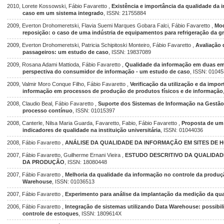
2010, Lorete Kossowski, Fábio Favaretto ,
Existência e importância da qualidade da 
caso em um sistema integrado
, ISSN: 21755884
2009, Everton Drohomeretski, Flavia Suemi Marques Gobara Falci, Fábio Favaretto ,
Mod
reposição: o caso de uma indústria de equipamentos para refrigeração da g
2009, Everton Drohomeretski, Patricia Schipitoski Monteiro, Fábio Favaretto ,
Avaliação 
passageiros: um estudo de caso
, ISSN: 19837089
2009, Rosana Adami Mattioda, Fábio Favaretto ,
Qualidade da informação em duas em
perspectiva do consumidor de informação - um estudo de caso
, ISSN: 0104
2009, Valmir Moro Conque Filho, Fábio Favaretto ,
Verificação da utilização e da impo
informação em processos de produção de produtos físicos e de informação
2008, Claudio Beal, Fábio Favaretto ,
Suporte dos Sistemas de Informação na Gestã
processo contínuo
, ISSN: 01015397
2008, Canterle, Nilsa Maria Guarda, Favaretto, Fabio, Fábio Favaretto ,
Proposta de um 
indicadores de qualidade na instituição universitária
, ISSN: 01044036
2008, Fábio Favaretto ,
ANÁLISE DA QUALIDADE DA INFORMAÇÃO EM SITES DE H
2007, Fábio Favaretto, Guilherme Ernani Vieira ,
ESTUDO DESCRITIVO DA QUALIDA
DA PRODUÇÃO
, ISSN: 18080448
2007, Fábio Favaretto ,
Melhoria da qualidade da informação no controle da produçã
Warehouse
, ISSN: 01036513
2007, Fábio Favaretto ,
Experimento para análise da implantação da medição da qu
2006, Fábio Favaretto ,
Integração de sistemas utilizando Data Warehouse: possibi
controle de estoques
, ISSN: 1809614X