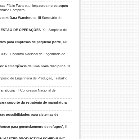
sta, Fábio Favaretto,
Impactos no estoque:
rabalho Completo
es com Data Warehouse
, III Seminário de
 GESTÃO DE OPERAÇÕES
, XIII Simpósio de
tivo para empresas de pequeno porte
, XIII
, XXVII Encontro Nacional de Engenharia de
s: a emergência de uma nova disciplina
, III
Simpósio de Engenharia de Produção, Trabalho
 analogia
, III Congresso Nacional de
para suporte da estratégia de manufatura
,
se: possibilidades para sistemas de
house para gerenciamento de refugos'
, II
IN MASTER PRODUCTION SCHEDULING