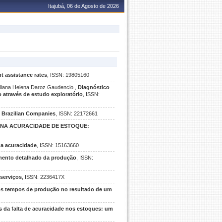
Itajubá, 06 de Agosto de 2026
t assistance rates
, ISSN: 19805160
iana Helena Daroz Gaudencio ,
Diagnóstico
 através de estudo exploratório
, ISSN:
in Brazilian Companies
, ISSN: 22172661
 NA ACURACIDADE DE ESTOQUE:
da acuracidade
, ISSN: 15163660
amento detalhado da produção
, ISSN:
serviços
, ISSN: 2236417X
os tempos de produção no resultado de um
s da falta de acuracidade nos estoques: um