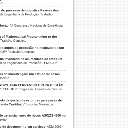
eto
do processo de Logística Reversa dos
 de Engenharia de Produção, Trabalho
odução
, VI Congresso Nacional de Excelência
 of Mathematical Programming to the
 Trabalho Completo
os tempos de produção no resultado de um
NEGEP, Trabalho Completo
de inventário na acuracidade de estoque:
nal de Engenharia de Produção - ENEGEP,
ços de manutenção: um estudo de casos
ompleto
TIVO, UMA FERRAMENTA PARA GESTÃO
 7º CBGDP ? Congresso Brasileiro de Gestão
elo de gestão de estoques para peças de
rande Curitiba
, V Encontro Mineiro de
e gerenciamento de riscos AS/NZS 4360 no
pleto
os de desempenho em serviços
, ADM 2009 -