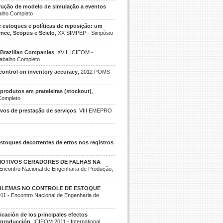
rução de modelo de simulação a eventos
balho Completo
 estoques e políticas de reposição: um
ence, Scopus e Scielo
, XX SIMPEP - Simpósio
n Brazilian Companies
, XVIII ICIEOM -
rabalho Completo
 control on inventory accuracy
, 2012 POMS
produtos em prateleiras (stockout)
,
 Completo
vos de prestação de serviços
, VIII EMEPRO
stoques decorrentes de erros nos registros
MOTIVOS GERADORES DE FALHAS NA
Encontro Nacional de Engenharia de Produção,
BLEMAS NO CONTROLE DE ESTOQUE
1 - Encontro Nacional de Engenharia de
ficación de los principales efectos
a producción
, ICIEOM 2011 - International