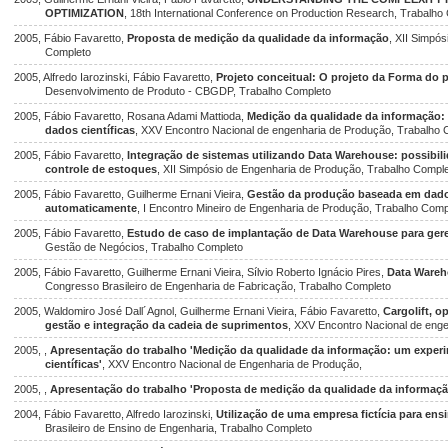
OPTIMIZATION
, 18th International Conference on Production Research, Trabalho
2005, Fábio Favaretto,
Proposta de medição da qualidade da informação
, XII Simpó
Completo
2005, Alfredo Iarozinski, Fábio Favaretto,
Projeto conceitual: O projeto da Forma do 
Desenvolvimento de Produto - CBGDP, Trabalho Completo
2005, Fábio Favaretto, Rosana Adami Mattioda,
Medição da qualidade da informação:
dados científicas
, XXV Encontro Nacional de engenharia de Produção, Trabalho 
2005, Fábio Favaretto,
Integração de sistemas utilizando Data Warehouse: possibil
controle de estoques
, XII Simpósio de Engenharia de Produção, Trabalho Compl
2005, Fábio Favaretto, Guilherme Ernani Vieira,
Gestão da produção baseada em dado
automaticamente
, I Encontro Mineiro de Engenharia de Produção, Trabalho Comp
2005, Fábio Favaretto,
Estudo de caso de implantação de Data Warehouse para ger
Gestão de Negócios, Trabalho Completo
2005, Fábio Favaretto, Guilherme Ernani Vieira, Sílvio Roberto Ignácio Pires,
Data Wareh
Congresso Brasileiro de Engenharia de Fabricação, Trabalho Completo
2005, Waldomiro José Dall´Agnol, Guilherme Ernani Vieira, Fábio Favaretto,
Cargolift, o
gestão e integração da cadeia de suprimentos
, XXV Encontro Nacional de eng
2005, ,
Apresentação do trabalho 'Medição da qualidade da informação: um exper
científicas'
, XXV Encontro Nacional de Engenharia de Produção,
2005, ,
Apresentação do trabalho 'Proposta de medição da qualidade da informaçã
2004, Fábio Favaretto, Alfredo Iarozinski,
Utilização de uma empresa fictícia para en
Brasileiro de Ensino de Engenharia, Trabalho Completo