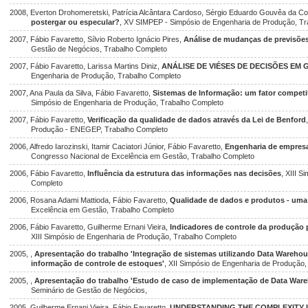
2008, Everton Drohomeretski, Patrícia Alcântara Cardoso, Sérgio Eduardo Gouvêa da Co
postergar ou especular?
, XV SIMPEP - Simpósio de Engenharia de Produção, T
2007, Fábio Favaretto, Sílvio Roberto Ignácio Pires,
Análise de mudanças de previsõ
Gestão de Negócios, Trabalho Completo
2007, Fábio Favaretto, Larissa Martins Diniz,
ANÁLISE DE VIÉSES DE DECISÕES EM
Engenharia de Produção, Trabalho Completo
2007, Ana Paula da Silva, Fábio Favaretto,
Sistemas de Informação: um fator competi
Simpósio de Engenharia de Produção, Trabalho Completo
2007, Fábio Favaretto,
Verificação da qualidade de dados através da Lei de Benford
Produção - ENEGEP, Trabalho Completo
2006, Alfredo Iarozinski, Itamir Caciatori Júnior, Fábio Favaretto,
Engenharia de empresa
Congresso Nacional de Excelência em Gestão, Trabalho Completo
2006, Fábio Favaretto,
Influência da estrutura das informações nas decisões
, XIII 
Completo
2006, Rosana Adami Mattioda, Fábio Favaretto,
Qualidade de dados e produtos - uma
Excelência em Gestão, Trabalho Completo
2006, Fábio Favaretto, Guilherme Ernani Vieira,
Indicadores de controle da produção 
XIII Simpósio de Engenharia de Produção, Trabalho Completo
2005, ,
Apresentação do trabalho 'Integração de sistemas utilizando Data Warehou
informação de controle de estoques'
, XII Simpósio de Engenharia de Produção,
2005, ,
Apresentação do trabalho 'Estudo de caso de implementação de Data Ware
Seminário de Gestão de Negócios,
2005, Guilherme Ernani Vieira, Fábio Favaretto,
UNDERSTANDING THE COMPLEXITY 