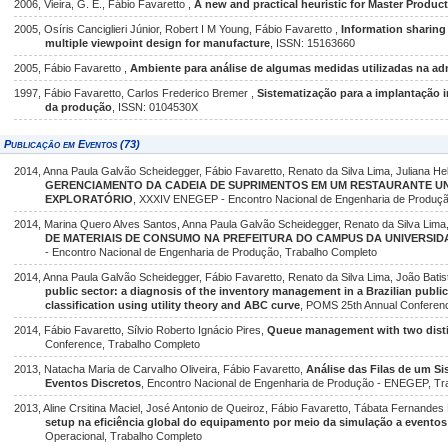
2006, Vieira, G. E., Fábio Favaretto ,
A new and practical heuristic for Master Produc
2005, Osíris Canciglieri Júnior, Robert I M Young, Fábio Favaretto ,
Information sharing
multiple viewpoint design for manufacture
, ISSN: 15163660
2005, Fábio Favaretto ,
Ambiente para análise de algumas medidas utilizadas na a
1997, Fábio Favaretto, Carlos Frederico Bremer ,
Sistematização para a implantação 
da produção
, ISSN: 0104530X
Publicação em Eventos (73)
2014, Anna Paula Galvão Scheidegger, Fábio Favaretto, Renato da Silva Lima, Juliana 
GERENCIAMENTO DA CADEIA DE SUPRIMENTOS EM UM RESTAURANTE UN
EXPLORATÓRIO
, XXXIV ENEGEP - Encontro Nacional de Engenharia de Produçã
2014, Marina Quero Alves Santos, Anna Paula Galvão Scheidegger, Renato da Silva Lima
DE MATERIAIS DE CONSUMO NA PREFEITURA DO CAMPUS DA UNIVERSID
- Encontro Nacional de Engenharia de Produção, Trabalho Completo
2014, Anna Paula Galvão Scheidegger, Fábio Favaretto, Renato da Silva Lima, João Batist
public sector: a diagnosis of the inventory management in a Brazilian publ
classification using utility theory and ABC curve
, POMS 25th Annual Conferen
2014, Fábio Favaretto, Sílvio Roberto Ignácio Pires,
Queue management with two distin
Conference, Trabalho Completo
2013, Natacha Maria de Carvalho Oliveira, Fábio Favaretto,
Análise das Filas de um Si
Eventos Discretos
, Encontro Nacional de Engenharia de Produção - ENEGEP, Tr
2013, Aline Crsitina Maciel, José Antonio de Queiroz, Fábio Favaretto, Tábata Fernandes
setup na eficiência global do equipamento por meio da simulação a eventos
Operacional, Trabalho Completo