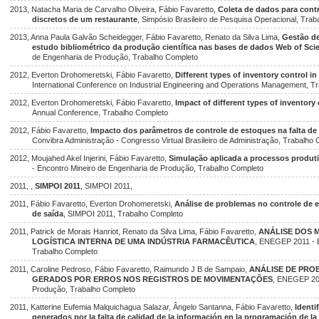
2013, Natacha Maria de Carvalho Oliveira, Fábio Favaretto,
Coleta de dados para cont
discretos de um restaurante
, Simpósio Brasileiro de Pesquisa Operacional, Tra
2013, Anna Paula Galvão Scheidegger, Fábio Favaretto, Renato da Silva Lima,
Gestão de
estudo bibliométrico da produção científica nas bases de dados Web of Sci
de Engenharia de Produção, Trabalho Completo
2012, Everton Drohomeretski, Fábio Favaretto,
Different types of inventory control i
International Conference on Industrial Engineering and Operations Management, T
2012, Everton Drohomeretski, Fábio Favaretto,
Impact of different types of inventory
Annual Conference, Trabalho Completo
2012, Fábio Favaretto,
Impacto dos parâmetros de controle de estoques na falta de 
Convibra Administração - Congresso Virtual Brasileiro de Administração, Trabalho
2012, Moujahed Akel Injerini, Fábio Favaretto,
Simulação aplicada a processos produti
- Encontro Mineiro de Engenharia de Produção, Trabalho Completo
2011, ,
SIMPOI 2011
, SIMPOI 2011,
2011, Fábio Favaretto, Everton Drohomeretski,
Análise de problemas no controle de e
de saída
, SIMPOI 2011, Trabalho Completo
2011, Patrick de Morais Hanriot, Renato da Silva Lima, Fábio Favaretto,
ANÁLISE DOS 
LOGÍSTICA INTERNA DE UMA INDÚSTRIA FARMACÊUTICA
, ENEGEP 2011 - 
Trabalho Completo
2011, Caroline Pedroso, Fábio Favaretto, Raimundo J B de Sampaio,
ANÁLISE DE PRO
GERADOS POR ERROS NOS REGISTROS DE MOVIMENTAÇÕES
, ENEGEP 201
Produção, Trabalho Completo
2011, Katterine Eufemia Malquichagua Salazar, Ângelo Santanna, Fábio Favaretto,
Identi
generados por la falta de calidad de la información en la programación de l