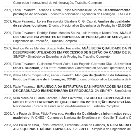
Congresso Internacional de Administração, Trabalho Completo
2009, Fábio Favaretto, Tatianne Oliveira, Felipe Marconsini de Souza,
Desenvolvimento 
prestação de serviços
, Encontro Nacional de Engenharia de Produção - ENEGEP
2009, Fábio Favaretto, Lorete Kossowski, Elisabete C. G. Cabral,
Análise da qualidade
de serviços logísticos
, Encontro Nacional de Engenharia de Produção - ENEGEP
2009, Fábio Favaretto, Rodrigo Peres Mendes Souza, Luis Henrique Miotto Reis,
ANÁLI
DISPONÍVEIS EM WEBSITES DE EMPRESAS DE PRESTAÇÃO DE SERVIÇOS 
Engenharia de Produção, Trabalho Completo
2009, Rodrigo Peres Mendes Souza, Fábio Favaretto,
ANÁLISE DA QUALIDADE DA 
DESEMPENHO UTILIZADOS EM PROCESSOS DE GESTÃO DA CADEIA DE S
SIMPEP - Simpósio de Engenharia de Produção, Trabalho Completo
2009, Fábio Favaretto, Guilherme Ernani Vieira, Luis Eugenio Carretero Díaz,
A brief li
for 3PL selection
, 2009 IEEE International Conference on Service Operations, Log
2008, Valmir Moro Conque Filho, Fábio Favaretto,
Medição da Qualidade da Informaç
Produtos Físicos e de Informação
, XXVIII Encontro Nacional de Engenharia de
2008, Fábio Favaretto,
INFLUÊNCIA DA ESTRUTURA DAS INFORMAÇÕES NAS DEC
DE GRADUAÇÃO EM ENGENHARIA DE PRODUÇÃO
, XV SIMPEP - Simpósio d
2008, Nilsa Maria da Guarda Canterle, Fábio Favaretto,
ESTUDO DA COMPOSIÇÃO DO
MODELOS REFERENCIAIS DE QUALIDADE NA INSTITUIÇÃO UNIVERSITÁRI
Nacional dos Cursos de Graduação em Administração, Trabalho Completo
2008, Ana Paula da Silva, Fábio Favaretto,
Análise da Qualidade da Informação: estu
madeireiro
, IV CNEG - Congresso Nacional de Excelência em Gestão, Trabalho 
2008, Ana Paula da Silva, Fábio Favaretto, Fernando Celso de Campos,
A GESTÃO DA
AS PEQUENAS E MÉDIAS EMPRESAS
, XV SIMPEP - Simpósio de Engenharia de