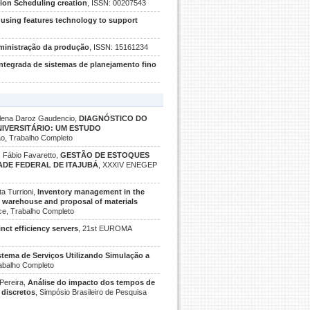
tion Scheduling creation
, ISSN: 00207543
 using features technology to support
dministração da produção
, ISSN: 15161234
integrada de sistemas de planejamento fino
Helena Daroz Gaudencio,
DIAGNÓSTICO DO
IVERSITÁRIO: UM ESTUDO
o, Trabalho Completo
, Fábio Favaretto,
GESTÃO DE ESTOQUES
ADE FEDERAL DE ITAJUBÁ
, XXXIV ENEGEP
a Turrioni,
Inventory management in the
ic warehouse and proposal of materials
ce, Trabalho Completo
ct efficiency servers
, 21st EUROMA
stema de Serviços Utilizando Simulação a
abalho Completo
 Pereira,
Análise do impacto dos tempos de
 discretos
, Simpósio Brasileiro de Pesquisa