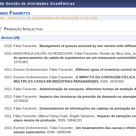
 de Gestão de Atividades Acadêmicas
abio Favaretto
EPG - INSTITUTO DE ENGENHARIA DE PRODUÇÃO E GESTÃO
Produção Intelectual
Artigos (25)
2018, Fábio Favaretto ,
Management of queues assisted by two servers with differen
2015, ANNA PAULA GALVÃO SCHEIDEGGER, Fábio Favaretto, Renato da Silva Lima, Jul
do gerenciamento da cadeia de suprimentos em um restaurante universitário
16761901
2013, Everton Drohomeretski, Fábio Favaretto ,
Different types of inventory control 
2013, Everton Drohomeretski, Fábio Favaretto ,
O IMPACTO DA CONTAGEM CÍCLICA
MÚLTIPLOS CASOS EM INDÚSTRIAS PARANAENSES
, ISSN: 16761901
2012, Fábio Favaretto ,
Administração de estoques: diferentes formas de medição 
2012, Fábio Favaretto ,
Impacto das incertezas da previsão da demanda no planej
16795830
2012, Fábio Favaretto ,
Gerenciamento de informações em cadeias de prestação de 
2011, Fábio Favaretto, Milena Chang Chain, Ângelo Santanna ,
Impacto de variações n
plano mestre de produção
, ISSN: 19846193
2010, Everton Drohomeretski, Fábio Favaretto ,
Um levantamento das causas e efeito
estudo exploratório
, ISSN: 18080448