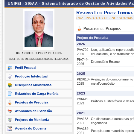
UNIFEI ›
SIGAA - Sistema Integrado de Gestão de Atividades 
Ricardo Luiz Perez Teixeira
UA2 - INSTITUTO DE ENGENHARIA
Projetos de Pesquisa
Projeto de Pesquisa
2026
PVA729-
Uso, aplicação e repercussõe
RICARDO LUIZ PEREZ TEIXEIRA
2026
educacional, e no trabalho: d
INSTITUTO DE ENGENHARIAS INTEGRADAS
PIA744-
Dromedário Errante
2026
Perfil Pessoal
2025
Produção Intelectual
PIDI613-
Avaliação do comportamento 
2025
metal/compósito
Disciplinas Ministradas
2023
Relatórios de Carga Horária
PVA419-
Práticas sustentáveis e dese
Projetos de Pesquisa
2023
Atividades de Extensão
2021
PVA133-
Os discursos a cerca das prá
Projetos de Monitoria
2021
engenharia
Agenda do Docente
PVA134-
Pesquisa em materiais e pro
2021