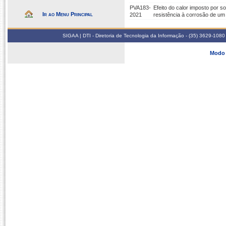
PVA183-
Efeito do calor imposto por s
Ir ao Menu Principal
2021
resistência à corrosão de u
SIGAA | DTI - Diretoria de Tecnologia da Informação - (35) 3629-1080
Modo 