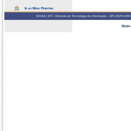
Ir ao Menu Principal
SIGAA | DTI - Diretoria de Tecnologia da Informação - (35) 3629-1080
Modo 