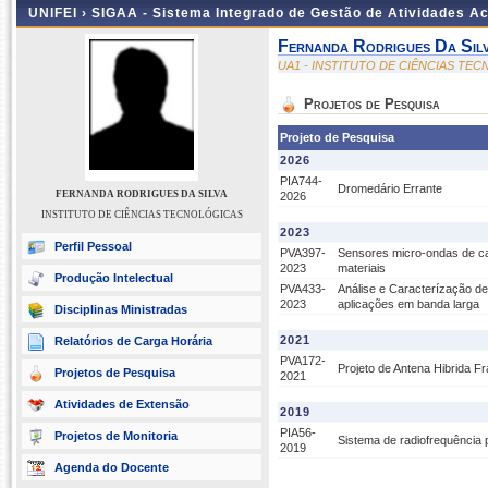
UNIFEI ›
SIGAA - Sistema Integrado de Gestão de Atividades 
Fernanda Rodrigues Da Sil
UA1 - INSTITUTO DE CIÊNCIAS TE
Projetos de Pesquisa
Projeto de Pesquisa
2026
PIA744-
Dromedário Errante
FERNANDA RODRIGUES DA SILVA
2026
INSTITUTO DE CIÊNCIAS TECNOLÓGICAS
2023
Perfil Pessoal
PVA397-
Sensores micro-ondas de ca
2023
materiais
Produção Intelectual
PVA433-
Análise e Caracterízação de
2023
aplicações em banda larga
Disciplinas Ministradas
2021
Relatórios de Carga Horária
PVA172-
Projeto de Antena Hibrida F
Projetos de Pesquisa
2021
Atividades de Extensão
2019
PIA56-
Projetos de Monitoria
Sistema de radiofrequência 
2019
Agenda do Docente