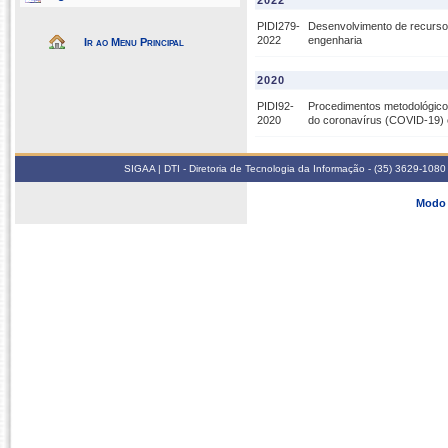
2022
PIDI279-
Desenvolvimento de recursos
2022
engenharia
Ir ao Menu Principal
2020
PIDI92-
Procedimentos metodológico
2020
do coronavírus (COVID-19)
SIGAA | DTI - Diretoria de Tecnologia da Informação - (35) 3629-1080
Modo 