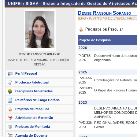
UNIFEI ›
SIGAA - Sistema Integrado de Gestão de Atividades 
Denise Ransolin Soranso
IEPG - INSTITUTO DE ENGENHARI
Projetos de Pesquisa
Projeto de Pesquisa
2026
DENISE RANSOLIN SORANSO
PIDI768-
Desenvolvimento de recursos
2026
engenharia
INSTITUTO DE ENGENHARIA DE PRODUÇÃO E
GESTÃO
2025
Perfil Pessoal
PVDI656-
Contribuições de Fatores H
Produção Intelectual
2025
PVDI689-
O Papel dos Fatores Human
Disciplinas Ministradas
2025
Relatórios de Carga Horária
2023
DESENVOLVIMENTO DE U
Projetos de Pesquisa
MELHORES CONDIÇÕES D
AMBIENTAL
Atividades de Extensão
PVDI336-
REGIONALIDADES, ECONOMIA 
Projetos de Monitoria
2023
Gerais
Agenda do Docente