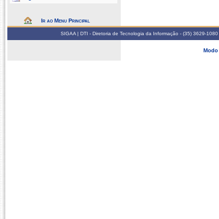
Ir ao Menu Principal
SIGAA | DTI - Diretoria de Tecnologia da Informação - (35) 3629-1080
Modo 