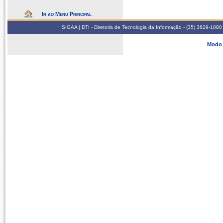
Ir ao Menu Principal
SIGAA | DTI - Diretoria de Tecnologia da Informação - (35) 3629-1080
Modo 