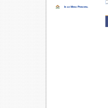
C
Ir ao Menu Principal
2
A
A
A
A
A
E
2
A
A
A
A
A
E
2
A
A
A
A
A