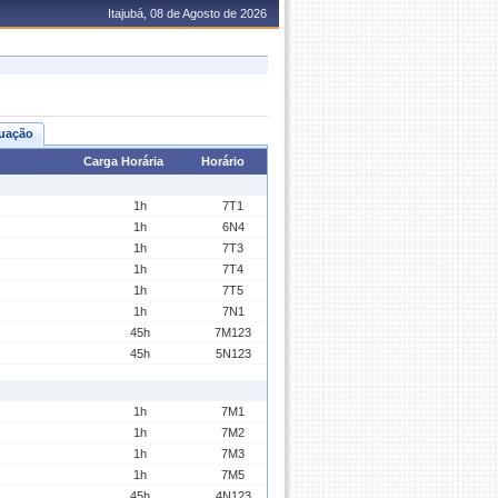
Itajubá, 08 de Agosto de 2026
uação
Carga Horária
Horário
1h
7T1
1h
6N4
1h
7T3
1h
7T4
1h
7T5
1h
7N1
45h
7M123
45h
5N123
1h
7M1
1h
7M2
1h
7M3
1h
7M5
45h
4N123