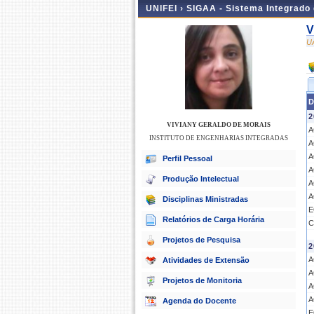
UNIFEI ›
SIGAA - Sistema Integrado
V
U
D
2
VIVIANY GERALDO DE MORAIS
A
INSTITUTO DE ENGENHARIAS INTEGRADAS
A
A
Perfil Pessoal
A
Produção Intelectual
A
A
Disciplinas Ministradas
E
Relatórios de Carga Horária
C
Projetos de Pesquisa
2
A
Atividades de Extensão
A
Projetos de Monitoria
A
A
Agenda do Docente
E