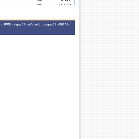
60h
5N1234
1h
7N5
 - UFRN - sigaa08.unifei.edu.br.sigaa08
vSIGAA
1h
7N4
1h
7N2
1h
7N1
1h
7T5
45h
7T123
1h
7N5
1h
7N3
1h
7N2
1h
7N1
1h
7T5
45h
7T123
1h
7N4
1h
7N3
1h
7N2
1h
7N1
1h
7T5