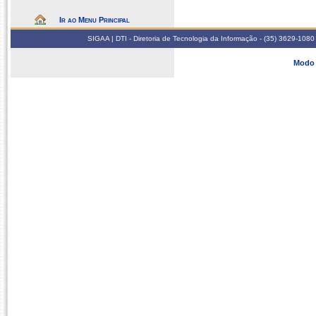
Ir ao Menu Principal
SIGAA | DTI - Diretoria de Tecnologia da Informação - (35) 3629-1080
Modo 