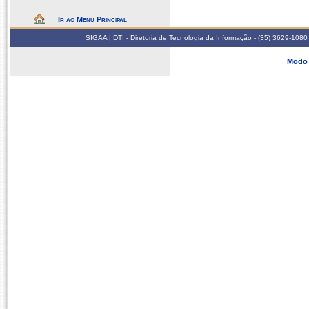
Ir ao Menu Principal
SIGAA | DTI - Diretoria de Tecnologia da Informação - (35) 3629-1080
Modo 