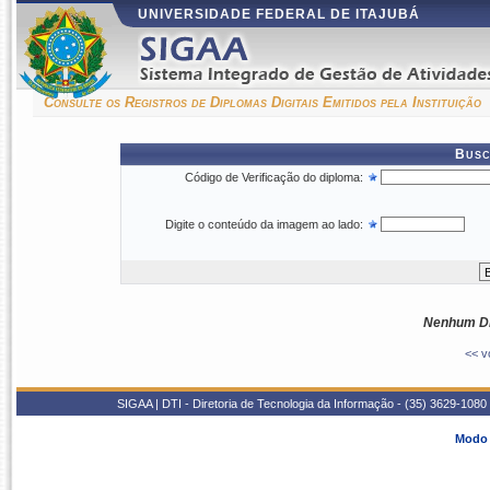
UNIVERSIDADE FEDERAL DE ITAJUBÁ
Consulte os Registros de Diplomas Digitais Emitidos pela Instituição
Busc
Código de Verificação do diploma:
Digite o conteúdo da imagem ao lado:
Nenhum Di
<< v
SIGAA | DTI - Diretoria de Tecnologia da Informação - (35) 3629-1080
Modo 