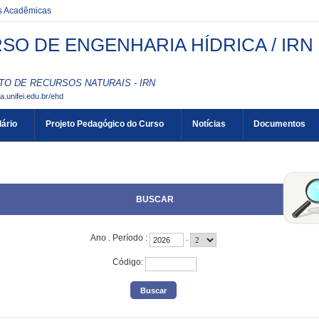
es Acadêmicas
SO DE ENGENHARIA HÍDRICA / IRN
TO DE RECURSOS NATURAIS - IRN
aa.unifei.edu.br/ehd
ário
Projeto Pedagógico do Curso
Notícias
Documentos
BUSCAR
Ano
.
Período
:
.
Código
: