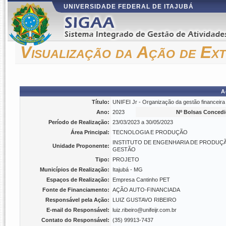
UNIVERSIDADE FEDERAL DE ITAJUBÁ
Visualização da Ação de Ex
A
Título:
UNIFEI Jr - Organização da gestão financeir
Ano:
2023
Nº Bolsas Concedi
Período de Realização:
23/03/2023 a 30/05/2023
Área Principal:
TECNOLOGIA E PRODUÇÃO
INSTITUTO DE ENGENHARIA DE PRODUÇ
Unidade Proponente:
GESTÃO
Tipo:
PROJETO
Municípios de Realização:
Itajubá - MG
Espaços de Realização:
Empresa Cantinho PET
Fonte de Financiamento:
AÇÃO AUTO-FINANCIADA
Responsável pela Ação:
LUIZ GUSTAVO RIBEIRO
E-mail do Responsável:
luiz.ribeiro@unifeijr.com.br
Contato do Responsável:
(35) 99913-7437