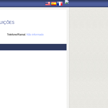
TUIÇÕES
Telefone/Ramal:
Não informado