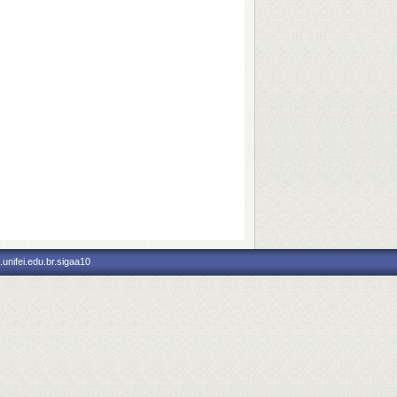
unifei.edu.br.sigaa10