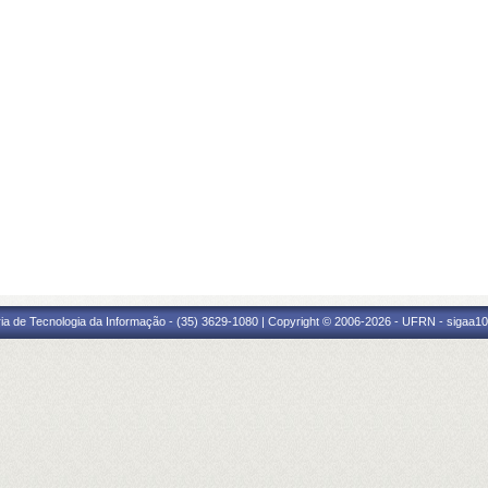
ria de Tecnologia da Informação - (35) 3629-1080 | Copyright © 2006-2026 - UFRN - sigaa10.