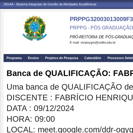
SIGAA - Sistema Integrado de Gestão de Atividades Acadêmicas
PRPPG32003013009F3
PRPPG - PÓS GRADUAÇÃO
PRÓ-REITORIA DE PÓS-GRADUA
E-mail:
vivianygm@unifei.edu.br
Programa
Ensino
Projetos de Pesquisa
Calendário
Processos Selet
Banca de QUALIFICAÇÃO: FAB
Uma banca de QUALIFICAÇÃO de 
DISCENTE : FABRÍCIO HENRIQ
DATA : 09/12/2024
HORA: 09:00
LOCAL: meet.google.com/ddr-ogy