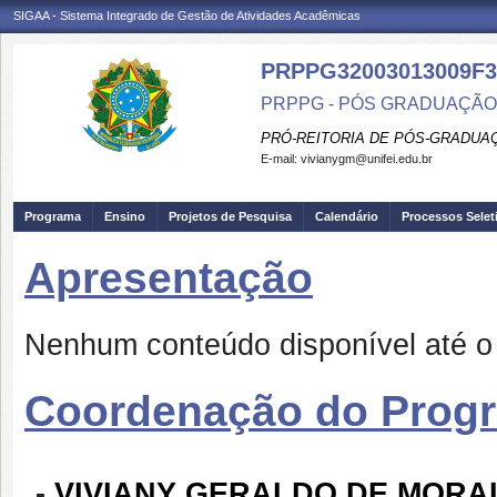
SIGAA - Sistema Integrado de Gestão de Atividades Acadêmicas
PRPPG32003013009F3
PRPPG - PÓS GRADUAÇÃO
PRÓ-REITORIA DE PÓS-GRADUA
E-mail:
vivianygm@unifei.edu.br
Programa
Ensino
Projetos de Pesquisa
Calendário
Processos Selet
Apresentação
Nenhum conteúdo disponível até 
Coordenação do Prog
-
VIVIANY GERALDO DE MORA