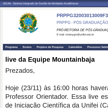
SIGAA - Sistema Integrado de Gestão de Atividades Acadêmicas
PRPPG32003013009F3
PRPPG - PÓS GRADUAÇÃO
PRÓ-REITORIA DE PÓS-GRADUA
E-mail:
vivianygm@unifei.edu.br
Programa
Ensino
Projetos de Pesquisa
Calendário
Processos Selet
live da Equipe Mountainbaja
Prezados,
Hoje (23/11) às 16:00 horas haver
Professor Orientador. Essa live e
de Iniciação Científica da Unifei (