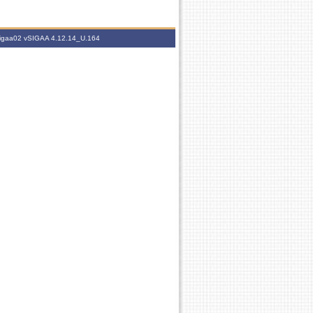
.sigaa02
vSIGAA 4.12.14_U.164