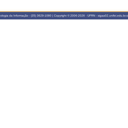
cnologia da Informação - (35) 3629-1080 | Copyright © 2006-2026 - UFRN - sigaa02.unifei.edu.br