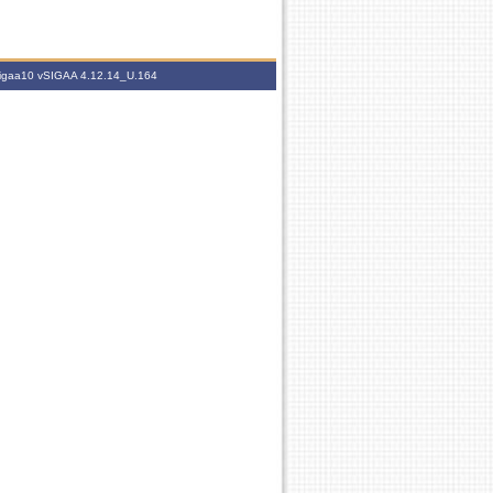
.sigaa10
vSIGAA 4.12.14_U.164