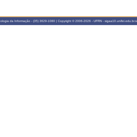
cnologia da Informação - (35) 3629-1080 | Copyright © 2006-2026 - UFRN - sigaa10.unifei.edu.br