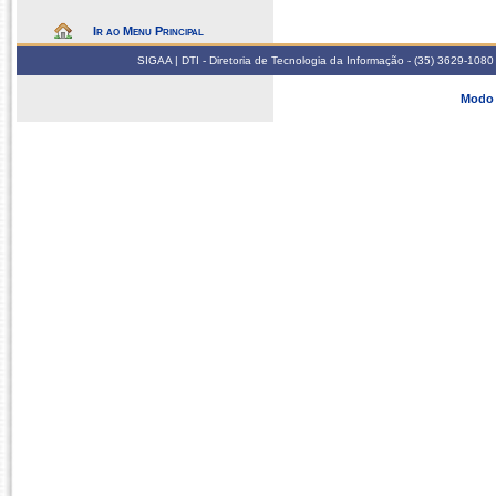
Ir ao Menu Principal
SIGAA | DTI - Diretoria de Tecnologia da Informação - (35) 3629-1080
Modo 