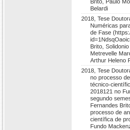
Brito, Paulo M
Belardi
2018, Tese Doutor
Numéricas par
de Fase (https
id=1NdsqOaoi
Brito, Solidoni
Metrevelle Mar
Arthur Heleno 
2018, Tese Doutor
no processo de 
técnico-científ
2018121 no Fu
segundo semest
Fernandes Brit
processo de aná
científica de 
Fundo Mackenz