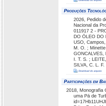
Download do arquivo
Produções Tecnológ
2026, Pedido de
Nacional da Pr
011917 2 - P
DO ÓLEO DO 
USO, Campos, 
M. O. ; Minette
GONCALVES, D.
I. T. S. ; LEI
SILVA, C. L. F
Download do arquivo
Participações em Ba
2018, Monografia 
uma Pá de Turb
id=17Hb11UHJE