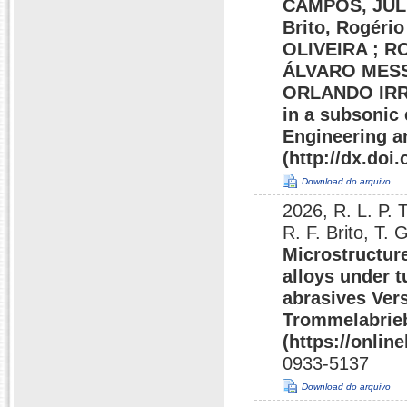
CAMPOS, JULI
Brito, Rogér
OLIVEIRA ; R
ÁLVARO MES
ORLANDO IRRA
in a subsonic 
Engineering an
(http://dx.doi
Download do arquivo
2026, R. L. P. 
R. F. Brito, T.
Microstructur
alloys under 
abrasives Ver
Trommelabrieb
(https://onlin
0933-5137
Download do arquivo