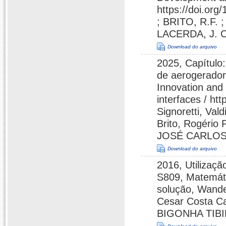
https://doi.or
; BRITO, R.F. 
LACERDA, J. C
Download do arquivo
2025, Capítulo
de aerogerador
Innovation and 
interfaces / ht
Signoretti, Val
Brito, Rogéri
JOSÉ CARLOS 
Download do arquivo
2016, Utilizaçã
S809, Matemáti
solução, Wande
Cesar Costa C
BIGONHA TIBIR