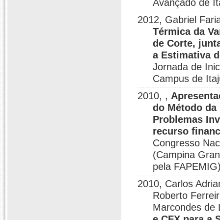
Avançado de I
2012, Gabriel Fari
Térmica da Va
de Corte, jun
a Estimativa 
Jornada de Inic
Campus de Ita
2010, ,
Apresentaç
do Método da 
Problemas In
recurso finan
Congresso Nac
(Campina Grand
pela FAPEMIG)
2010, Carlos Adria
Roberto Ferrei
Marcondes de L
e CFX para a 