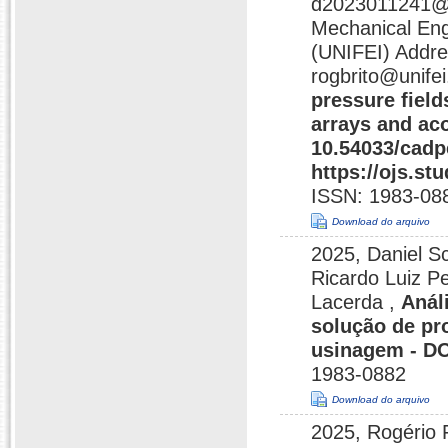
d2023011241@un
Mechanical Engi
(UNIFEI) Addres
rogbrito@unifei
pressure fiel
arrays and ac
10.54033/cad
https://ojs.st
ISSN: 1983-08
Download do arquivo
2025, Daniel S
Ricardo Luiz P
Lacerda ,
Anál
solução de pr
usinagem - DO
1983-0882
Download do arquivo
2025, Rogério 