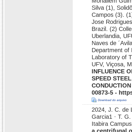
Mohallem Guima
Silva (1), Soli
Campos (3). (1)
Jose Rodrigues
Brazil. (2) Col
Uberlandia, U
Naves de ´Avila
Department of 
Laboratory of T
UFV, Viçosa, M
INFLUENCE O
SPEED STEEL
CONDUCTION T
00873-5 - http
Download do arquivo
2024, J. C. de 
Garcia1 · T. G. 
Itabira Campus,
a centrifugal 