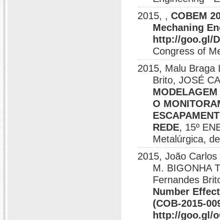
2015, ,
COBEM 201
Mechaning Eng
http://goo.gl/
Congress of Me
2015, Malu Braga L
Brito, JOSÉ C
MODELAGEM 
O MONITORA
ESCAPAMENT
REDE
, 15º EN
Metalúrgica, d
2015, João Carlos
M. BIGONHA TI
Fernandes Brit
Number Effect
(COB-2015-009
http://goo.gl/