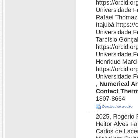
https://orcid.o
Universidade F
Rafael Thomaz
Itajubá https:
Universidade F
Tarcí­sio Gonça
https://orcid.
Universidade F
Henrique Marci
https://orcid.
Universidade F
,
Numerical An
Contact Therm
1807-8664
Download do arquivo
2025, Rogério F
Heitor Alves Fa
Carlos de Lacer