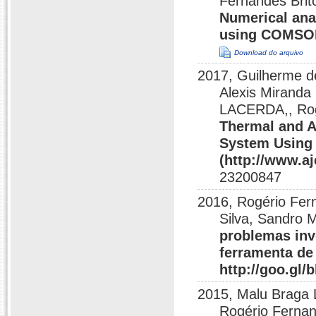
Fernandes Bri
Numerical anal
using COMSO
Download do arquivo
2017, Guilherme de
Alexis Miranda
LACERDA,, Rog
Thermal and A
System Using
(http://www.aj
23200847
2016, Rogério Fern
Silva, Sandro 
problemas inv
ferramenta de
http://goo.gl/
2015, Malu Braga L
Rogério Fernan