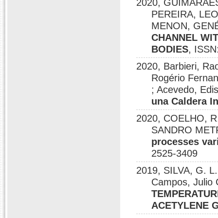
2020, GUIMARÃES
PEREIRA, LEO
MENON, GENÉ
CHANNEL WIT
BODIES
, ISSN
2020, Barbieri, Ra
Rogério Fernan
; Acevedo, Edi
una Caldera I
2020, COELHO, R. 
SANDRO MET
processes vari
2525-3409
2019, SILVA, G. L.
Campos, Julio 
TEMPERATURE
ACETYLENE 