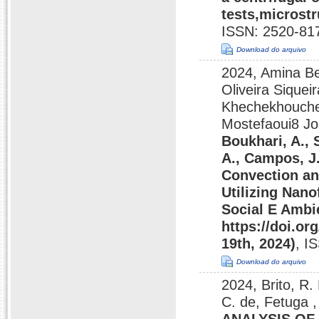
tests,microstr
ISSN: 2520-81
Download do arquivo
2024, Amina B
Oliveira Sique
Khechekhouche
Mostefaoui8 Jo
Boukhari, A., 
A., Campos, J.
Convection an
Utilizing Nano
Social E Ambie
https://doi.or
19th, 2024)
, I
Download do arquivo
2024, Brito, R. 
C. de, Fetuga ,