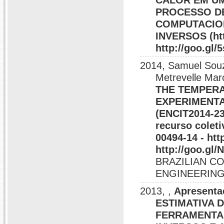
CALOR EM U
PROCESSO D
COMPUTACIO
INVERSOS (http
http://goo.gl/
2014, Samuel Souza
Metrevelle Ma
THE TEMPER
EXPERIMENTA
(ENCIT2014-23
recurso cole
00494-14 - htt
http://goo.gl/
BRAZILIAN C
ENGINEERING -
2013, ,
Apresentaç
ESTIMATIVA 
FERRAMENTA