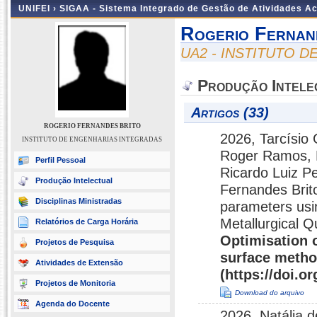
UNIFEI ›
SIGAA - Sistema Integrado de Gestão de Atividades 
Rogerio Fernan
UA2 - INSTITUTO 
Produção Intele
Artigos (33)
ROGERIO FERNANDES BRITO
2026, Tarcísio
INSTITUTO DE ENGENHARIAS INTEGRADAS
Roger Ramos, E
Perfil Pessoal
Ricardo Luiz P
Produção Intelectual
Fernandes Brito
Disciplinas Ministradas
parameters usi
Metallurgical 
Relatórios de Carga Horária
Optimisation o
Projetos de Pesquisa
surface meth
Atividades de Extensão
(https://doi.o
Projetos de Monitoria
Download do arquivo
Agenda do Docente
2026, Natália d