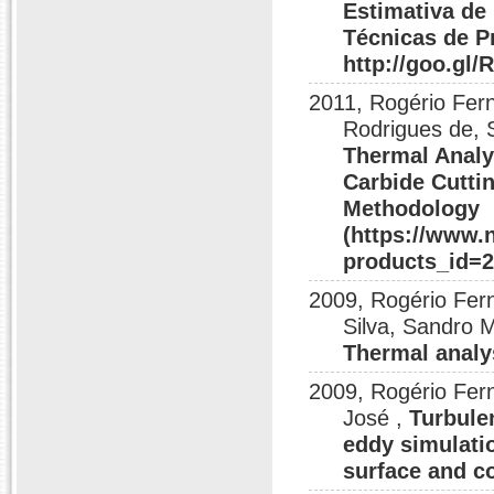
Estimativa de
Técnicas de P
http://goo.gl/
2011, Rogério Fern
Rodrigues de, 
Thermal Analy
Carbide Cutti
Methodology
(https://www.
products_id=2
2009, Rogério Fern
Silva, Sandro 
Thermal analys
2009, Rogério Fer
José ,
Turbule
eddy simulatio
surface and co