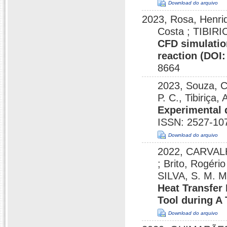
Download do arquivo
2023, Rosa, Henriq
Costa ; TIBIRIC
CFD simulation
reaction (DOI:
8664
2023, Souza, C.
P. C., Tibiriça,
Experimental 
ISSN: 2527-10
Download do arquivo
2022, CARVALH
; Brito, Rogér
SILVA, S. M. M
Heat Transfer
Tool during A
Download do arquivo