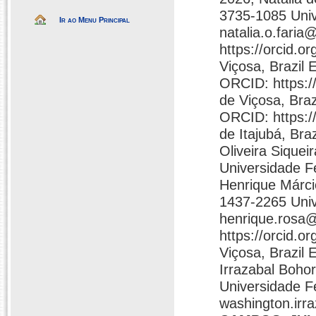
3735-1085 Univ
Ir ao Menu Principal
natalia.o.fari
https://orcid.
Viçosa, Brazil 
ORCID: https:/
de Viçosa, Braz
ORCID: https:/
de Itajubá, Bra
Oliveira Sique
Universidade Fe
Henrique Márci
1437-2265 Univ
henrique.rosa@
https://orcid.
Viçosa, Brazil 
Irrazabal Boho
Universidade Fe
washington.irr