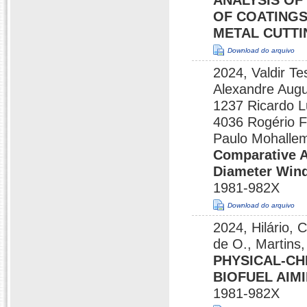
ANALYSIS OF
OF COATINGS
METAL CUTTI
Download do arquivo
2024, Valdir Te
Alexandre Augu
1237 Ricardo Lu
4036 Rogério F
Paulo Mohallem
Comparative A
Diameter Wind
1981-982X
Download do arquivo
2024, Hilário, 
de O., Martins,
PHYSICAL-CH
BIOFUEL AIM
1981-982X