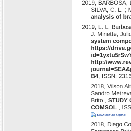
2019, BARBOSA, L.
SILVA, C. L. ;
analysis of b
2019, L. L. Barbos
J. Minette, Ju
system compon
https://drive
id=1yxtu5rSw
http://www.re
journal=SEA&
B4
, ISSN: 231
2018, Vilson Al
Sandro Metreve
Brito ,
STUDY 
COMSOL
, IS
Download do arquivo
2018, Diego Co