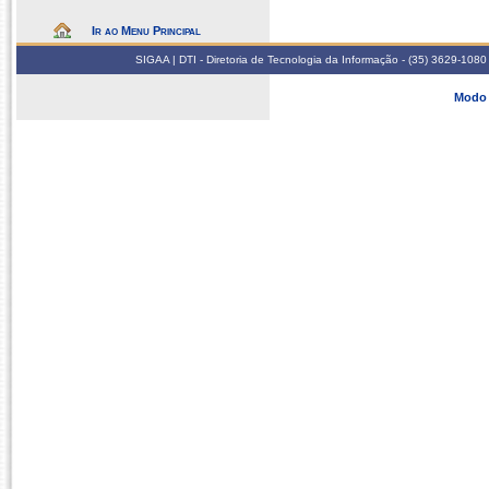
Ir ao Menu Principal
SIGAA | DTI - Diretoria de Tecnologia da Informação - (35) 3629-1080
Modo 