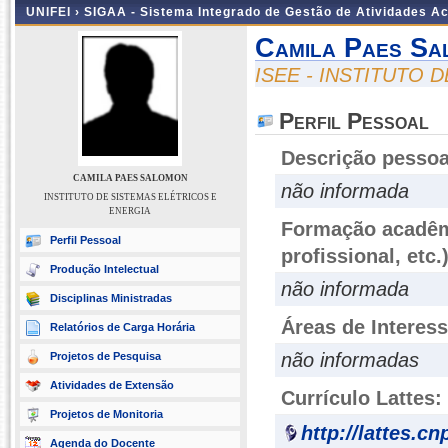
UNIFEI ›
SIGAA - Sistema Integrado de Gestão de Atividades 
Camila Paes Sa
ISEE - INSTITUTO 
Perfil Pessoal
Descrição pessoa
CAMILA PAES SALOMON
não informada
INSTITUTO DE SISTEMAS ELÉTRICOS E
ENERGIA
Formação acadêmi
Perfil Pessoal
profissional, etc.
Produção Intelectual
não informada
Disciplinas Ministradas
Áreas de Interes
Relatórios de Carga Horária
não informadas
Projetos de Pesquisa
Atividades de Extensão
Currículo Lattes:
Projetos de Monitoria
http://lattes.c
Agenda do Docente