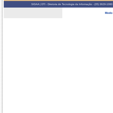
SIGAA | DTI - Diretoria de Tecnologia da Informação - (35) 3629-1080
Modo 