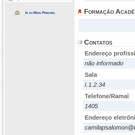
Formação Acadê
Ir ao Menu Principal
Contatos
Endereço profiss
não informado
Sala
I.1.2.34
Telefone/Ramal
1405
Endereço eletrôn
camilapsalomon@un