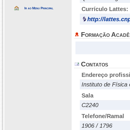
Currículo Lattes:
Ir ao Menu Principal
http://lattes.c
Formação Acadê
Contatos
Endereço profiss
Instituto de Físic
Sala
C2240
Telefone/Ramal
1906 / 1796