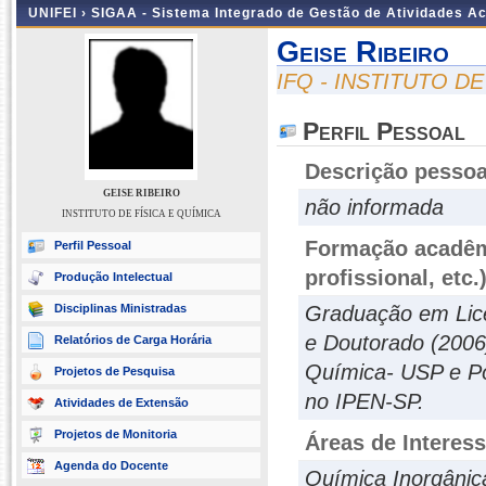
UNIFEI ›
SIGAA - Sistema Integrado de Gestão de Atividades 
Geise Ribeiro
IFQ - INSTITUTO DE
Perfil Pessoal
Descrição pessoa
GEISE RIBEIRO
não informada
INSTITUTO DE FÍSICA E QUÍMICA
Formação acadêmi
Perfil Pessoal
profissional, etc.
Produção Intelectual
Disciplinas Ministradas
Graduação em Lic
e Doutorado (2006)
Relatórios de Carga Horária
Química- USP e Pó
Projetos de Pesquisa
no IPEN-SP.
Atividades de Extensão
Projetos de Monitoria
Áreas de Interes
Agenda do Docente
Química Inorgânic