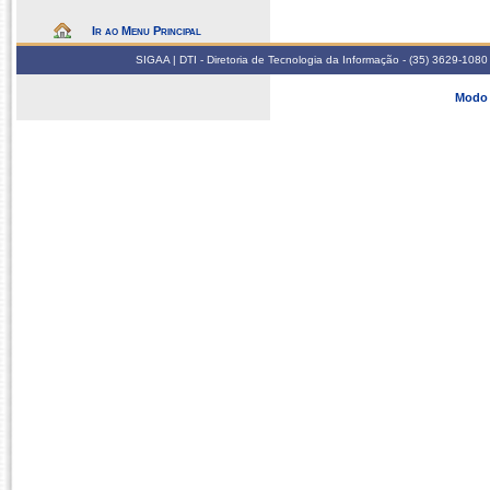
Ir ao Menu Principal
SIGAA | DTI - Diretoria de Tecnologia da Informação - (35) 3629-1080
Modo 