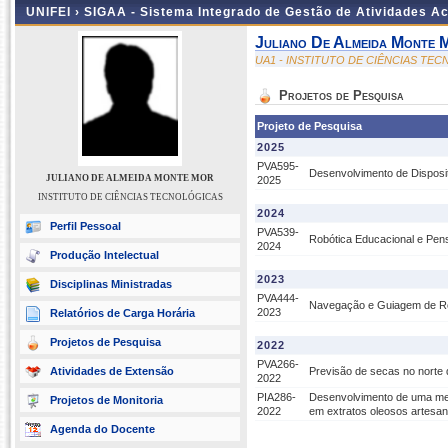
UNIFEI ›
SIGAA - Sistema Integrado de Gestão de Atividades 
Juliano De Almeida Monte 
UA1 - INSTITUTO DE CIÊNCIAS TE
Projetos de Pesquisa
Projeto de Pesquisa
2025
PVA595-
Desenvolvimento de Disposit
JULIANO DE ALMEIDA MONTE MOR
2025
INSTITUTO DE CIÊNCIAS TECNOLÓGICAS
2024
Perfil Pessoal
PVA539-
Robótica Educacional e Pe
2024
Produção Intelectual
2023
Disciplinas Ministradas
PVA444-
Navegação e Guiagem de R
2023
Relatórios de Carga Horária
Projetos de Pesquisa
2022
PVA266-
Atividades de Extensão
Previsão de secas no norte 
2022
PIA286-
Desenvolvimento de uma metod
Projetos de Monitoria
2022
em extratos oleosos artesan
Agenda do Docente