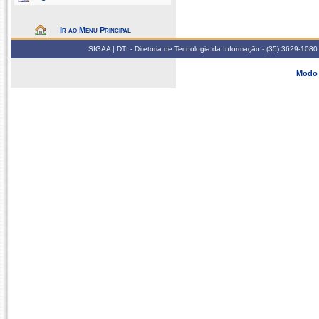
Ir ao Menu Principal
SIGAA | DTI - Diretoria de Tecnologia da Informação - (35) 3629-1080
Modo 